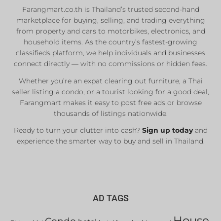
Farangmart.co.th is Thailand’s trusted second-hand
marketplace for buying, selling, and trading everything
Private Sellers
from property and cars to motorbikes, electronics, and
Real Estate Agents
household items. As the country’s fastest-growing
classifieds platform, we help individuals and businesses
Sale & Rent
connect directly — with no commissions or hidden fees.
Whether you’re an expat clearing out furniture, a Thai
List Now
seller listing a condo, or a tourist looking for a good deal,
Farangmart makes it easy to post free ads or browse
thousands of listings nationwide.
Ready to turn your clutter into cash?
Sign up today
and
experience the smarter way to buy and sell in Thailand.
AD TAGS
House