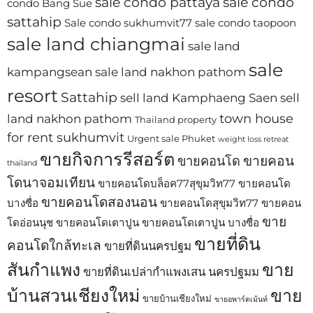
sale condo pattaya
sale condo
condo Bang Sue
sattahip
Sale condo sukhumvit77
sale condo taopoon
sale land chiangmai
sale land
sale
kampangsean
sale land nakhon pathom
resort
Sattahip
sell land Kamphaeng Saen
sell
town house
land nakhon pathom
Thailand property
for rent sukhumvit
Urgent sale Phuket
weight loss retreat
ขายกิจการรีสอร์ต
ขายคอน
ขายคอนโด
thailand
โดนาจอมเทียน
ขายคอนโดบล็อค77สุขุมวิท77
ขายคอนโด
ขายคอนโดสองนอน
บางซื่อ
ขายคอนโดสุขุมวิท77
ขายคอน
ขาย
โดอ่อนนุช
ขายคอนโดเตาปูน
ขายคอนโดเตาปูน บางซื่อ
ขายที่ดิน
คอนโดใกล้ทะเล
ขายที่ดินนครปฐม
สันกำแพง
ขาย
ขายที่ดินเปล่ากำแพงเสน นครปฐมม
บ้านสวนเชียงใหม่
ขาย
ขายบ้านเชียงใหม่
ขายอพาร์ตเม้นท์