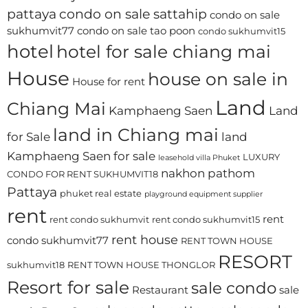
pattaya
condo on sale sattahip
condo on sale
sukhumvit77
condo on sale tao poon
condo sukhumvit15
hotel
hotel for sale chiang mai
House
house on sale in
House for rent
Land
Chiang Mai
Kamphaeng Saen
Land
land in Chiang mai
for Sale
land
Kamphaeng Saen for sale
LUXURY
leasehold villa Phuket
nakhon pathom
CONDO FOR RENT SUKHUMVIT18
Pattaya
phuket real estate
playground equipment supplier
rent
rent
rent condo sukhumvit
rent condo sukhumvit15
rent house
condo sukhumvit77
RENT TOWN HOUSE
RESORT
sukhumvit18
RENT TOWN HOUSE THONGLOR
Resort for sale
sale condo
Restaurant
sale