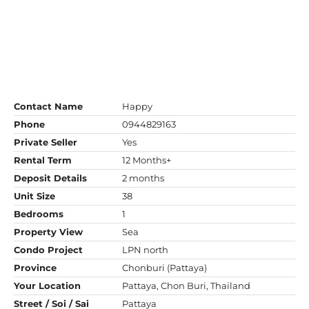
Contact Name
Happy
Phone
0944829163
Private Seller
Yes
Rental Term
12 Months+
Deposit Details
2 months
Unit Size
38
Bedrooms
1
Property View
Sea
Condo Project
LPN north
Province
Chonburi (Pattaya)
Your Location
Pattaya, Chon Buri, Thailand
Street / Soi / Sai
Pattaya