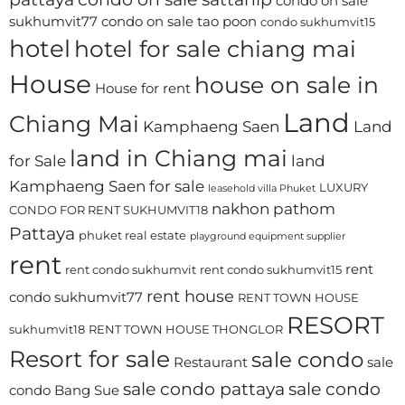
condo on sale
sukhumvit77
condo on sale tao poon
condo sukhumvit15
hotel
hotel for sale chiang mai
House
house on sale in
House for rent
Land
Chiang Mai
Kamphaeng Saen
Land
land in Chiang mai
for Sale
land
Kamphaeng Saen for sale
LUXURY
leasehold villa Phuket
nakhon pathom
CONDO FOR RENT SUKHUMVIT18
Pattaya
phuket real estate
playground equipment supplier
rent
rent
rent condo sukhumvit
rent condo sukhumvit15
rent house
condo sukhumvit77
RENT TOWN HOUSE
RESORT
sukhumvit18
RENT TOWN HOUSE THONGLOR
Resort for sale
sale condo
Restaurant
sale
sale condo pattaya
sale condo
condo Bang Sue