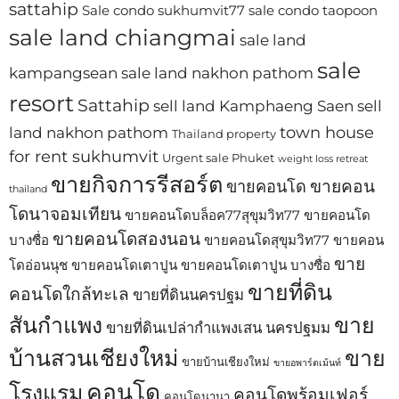
sattahip
Sale condo sukhumvit77
sale condo taopoon
sale land chiangmai
sale land
sale
kampangsean
sale land nakhon pathom
resort
Sattahip
sell land Kamphaeng Saen
sell
town house
land nakhon pathom
Thailand property
for rent sukhumvit
Urgent sale Phuket
weight loss retreat
ขายกิจการรีสอร์ต
ขายคอน
ขายคอนโด
thailand
โดนาจอมเทียน
ขายคอนโดบล็อค77สุขุมวิท77
ขายคอนโด
ขายคอนโดสองนอน
บางซื่อ
ขายคอนโดสุขุมวิท77
ขายคอน
ขาย
โดอ่อนนุช
ขายคอนโดเตาปูน
ขายคอนโดเตาปูน บางซื่อ
ขายที่ดิน
คอนโดใกล้ทะเล
ขายที่ดินนครปฐม
สันกำแพง
ขาย
ขายที่ดินเปล่ากำแพงเสน นครปฐมม
บ้านสวนเชียงใหม่
ขาย
ขายบ้านเชียงใหม่
ขายอพาร์ตเม้นท์
คอนโด
โรงแรม
คอนโดพร้อมเฟอร์
คอนโดนานา