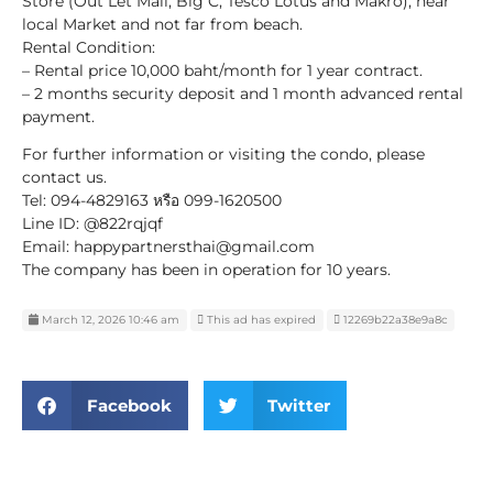
Store (Out Let Mall, Big C, Tesco Lotus and Makro), near
local Market and not far from beach.
Rental Condition:
– Rental price 10,000 baht/month for 1 year contract.
– 2 months security deposit and 1 month advanced rental
payment.
For further information or visiting the condo, please
contact us.
Tel: 094-4829163 หรือ 099-1620500
Line ID: @822rqjqf
Email: happypartnersthai@gmail.com
The company has been in operation for 10 years.
March 12, 2026 10:46 am
This ad has expired
12269b22a38e9a8c
Facebook
Twitter