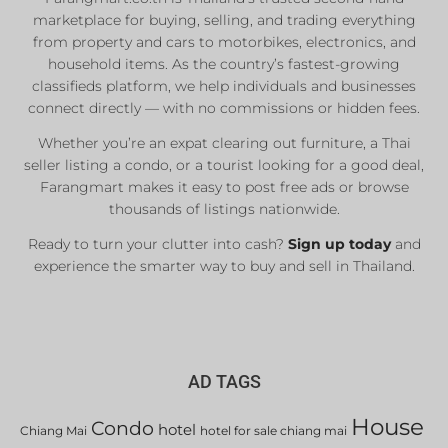
marketplace for buying, selling, and trading everything
Private Sellers
from property and cars to motorbikes, electronics, and
Real Estate Agents
household items. As the country’s fastest-growing
classifieds platform, we help individuals and businesses
Sale & Rent
connect directly — with no commissions or hidden fees.
Whether you’re an expat clearing out furniture, a Thai
List Now
seller listing a condo, or a tourist looking for a good deal,
Farangmart makes it easy to post free ads or browse
thousands of listings nationwide.
Ready to turn your clutter into cash?
Sign up today
and
experience the smarter way to buy and sell in Thailand.
AD TAGS
House
Condo
hotel
Chiang Mai
hotel for sale chiang mai