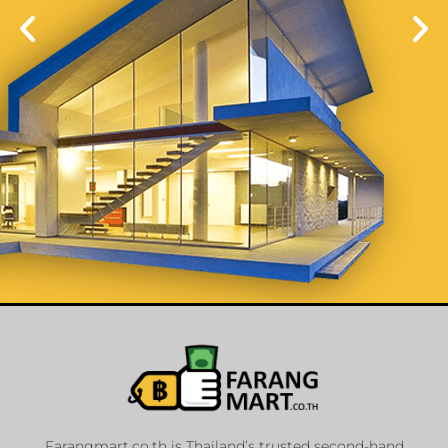
List Your
Properties
Farangmart.co.th is Thailand’s trusted second-hand