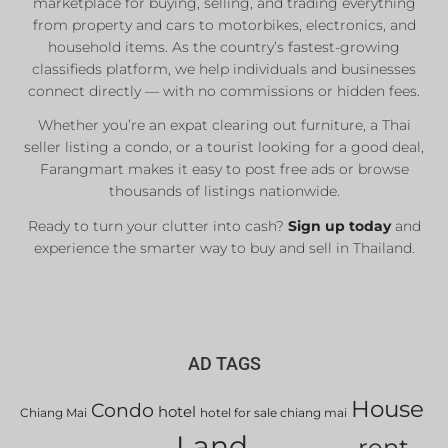
marketplace for buying, selling, and trading everything
Private Sellers
from property and cars to motorbikes, electronics, and
Real Estate Agents
household items. As the country’s fastest-growing
Sale & Rent
classifieds platform, we help individuals and businesses
connect directly — with no commissions or hidden fees.
Whether you’re an expat clearing out furniture, a Thai
List Now
seller listing a condo, or a tourist looking for a good deal,
Farangmart makes it easy to post free ads or browse
thousands of listings nationwide.
Ready to turn your clutter into cash?
Sign up today
and
experience the smarter way to buy and sell in Thailand.
AD TAGS
House
Condo
hotel
Chiang Mai
hotel for sale chiang mai
Land
rent