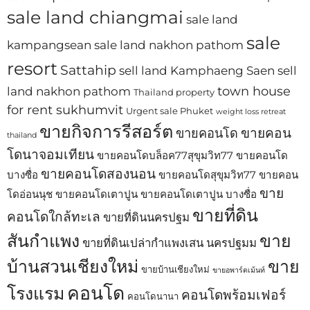
sale land chiangmai
sale land
sale
kampangsean
sale land nakhon pathom
resort
Sattahip
sell land Kamphaeng Saen
sell
town house
land nakhon pathom
Thailand property
for rent sukhumvit
Urgent sale Phuket
weight loss retreat
ขายกิจการรีสอร์ต
ขายคอน
ขายคอนโด
thailand
โดนาจอมเทียน
ขายคอนโดบล็อค77สุขุมวิท77
ขายคอนโด
ขายคอนโดสองนอน
บางซื่อ
ขายคอนโดสุขุมวิท77
ขายคอน
ขาย
โดอ่อนนุช
ขายคอนโดเตาปูน
ขายคอนโดเตาปูน บางซื่อ
ขายที่ดิน
คอนโดใกล้ทะเล
ขายที่ดินนครปฐม
สันกำแพง
ขาย
ขายที่ดินเปล่ากำแพงเสน นครปฐมม
บ้านสวนเชียงใหม่
ขาย
ขายบ้านเชียงใหม่
ขายอพาร์ตเม้นท์
คอนโด
โรงแรม
คอนโดพร้อมเฟอร์
คอนโดนานา