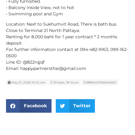
• Fully furnished.
• Balcony inside View, not to hot
• Swimming pool and Gym
Location: Next to Sukhumvit Road, There is bath bus.
Close to Terminal 21 North Pattaya.
Renting for 8,000 baht for 1 year contract * 2 months
deposit
For further information contact at 094-482-9163, 099-162-
0500
Line ID: @822rqjqf
Email: happypartnersthai@gmail.com
May 21, 2026 10:42 am
39 days, 18 hours
8896a0e7eb645db2
Facebook
Twitter