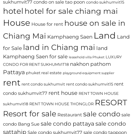
sukhumvit77
condo on sale tao poon
condo sukhumvit15
hotel
hotel for sale chiang mai
House
house on sale in
House for rent
Land
Chiang Mai
Kamphaeng Saen
Land
land in Chiang mai
for Sale
land
Kamphaeng Saen for sale
LUXURY
leasehold villa Phuket
nakhon pathom
CONDO FOR RENT SUKHUMVIT18
Pattaya
phuket real estate
playground equipment supplier
rent
rent
rent condo sukhumvit
rent condo sukhumvit15
rent house
condo sukhumvit77
RENT TOWN HOUSE
RESORT
sukhumvit18
RENT TOWN HOUSE THONGLOR
Resort for sale
sale condo
Restaurant
sale
sale condo pattaya
sale condo
condo Bang Sue
sattahip
Sale condo sukhumvit77
sale condo taopoon