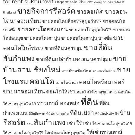
for rent sukhumvit
Urgent sale Phuket
weight loss retreat
ขายกิจการรีสอร์ต
ขายคอน
ขายคอนโด
thailand
โดนาจอมเทียน
ขายคอนโดบล็อค77สุขุมวิท77
ขายคอนโด
ขายคอนโดสองนอน
บางซื่อ
ขายคอนโดสุขุมวิท77
ขายคอน
ขาย
โดอ่อนนุช
ขายคอนโดเตาปูน
ขายคอนโดเตาปูน บางซื่อ
ขายที่ดิน
คอนโดใกล้ทะเล
ขายที่ดินนครปฐม
สันกำแพง
ขาย
ขายที่ดินเปล่ากำแพงเสน นครปฐมม
บ้านสวนเชียงใหม่
ขาย
ขายบ้านเชียงใหม่
ขายอพาร์ตเม้นท์
คอนโด
โรงแรม
คอนโดพร้อมเฟอร์
คอนโดนานา
ขายนาจอมเทียน
คอนโดให้เช่า
คอนโดให้เช่าสุขุมวิท 15
คอนโด
ที่ดิน
ทาวเฮาส์ ทองหล่อ
ที่ดิน
ให้เช่าหรูสุขุมวิท 18
ที่ดินเปล่า
บ้าน
กำแพงแสน
ที่ดินติดหาด
ที่ดินย่านสุขุมวิท
ที่ดินใกล้รถไฟฟ้า
รีสอร์ต
สันกำแพง
เช่า
ให้เช่า
ให้เช่าคอนโดสุขุมวิท18
สวน
ให้เช่าทาวเฮาส์
ให้เช่าคอนโดสุขุมวิท39
ให้เช่าคอนโดหรูสุขุมวิท