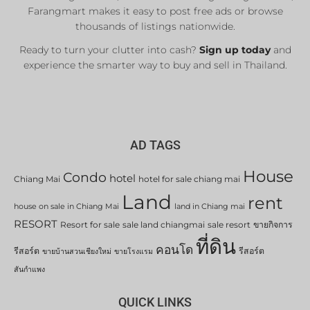
Farangmart makes it easy to post free ads or browse
thousands of listings nationwide.
Ready to turn your clutter into cash?
Sign up today
and
experience the smarter way to buy and sell in Thailand.
AD TAGS
House
Condo
hotel
Chiang Mai
hotel for sale chiang mai
Land
rent
house on sale in Chiang Mai
land in Chiang mai
RESORT
Resort for sale
sale land chiangmai
sale resort
ขายกิจการ
ที่ดิน
คอนโด
รีสอร์ต
รีสอร์ต
ขายบ้านสวนเชียงใหม่
ขายโรงแรม
สันกำแพง
QUICK LINKS