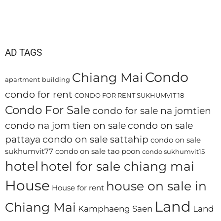
AD TAGS
Condo
Chiang Mai
apartment
building
condo for rent
CONDO FOR RENT SUKHUMVIT 18
Condo For Sale
condo for sale na jomtien
condo na jom tien on sale
condo on sale
pattaya
condo on sale sattahip
condo on sale
sukhumvit77
condo on sale tao poon
condo sukhumvit15
hotel
hotel for sale chiang mai
House
house on sale in
House for rent
Land
Chiang Mai
Kamphaeng Saen
Land