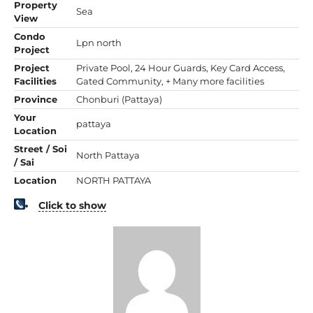
Property
Sea
View
Condo
Lpn north
Project
Project
Private Pool, 24 Hour Guards, Key Card Access,
Facilities
Gated Community, + Many more facilities
Province
Chonburi (Pattaya)
Your
pattaya
Location
Street / Soi
North Pattaya
/ Sai
Location
NORTH PATTAYA
Click to show