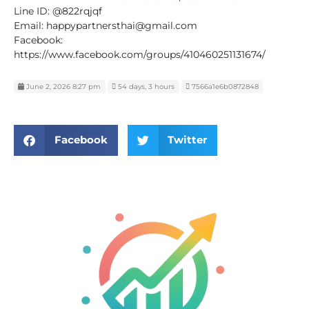
Line ID: @822rqjqf
Email: happypartnersthai@gmail.com
Facebook:
https://www.facebook.com/groups/410460251131674/
June 2, 2026 8:27 pm
54 days, 3 hours
7566a1e6b0872848
Facebook
Twitter