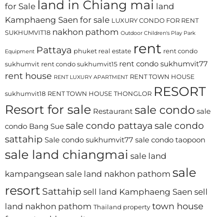
land in Chiang mai
for Sale
land
Kamphaeng Saen for sale
LUXURY CONDO FOR RENT
nakhon pathom
SUKHUMVIT18
Outdoor Children's Play Park
rent
Pattaya
phuket real estate
rent condo
Equipment
rent condo sukhumvit77
sukhumvit
rent condo sukhumvit15
rent house
RENT TOWN HOUSE
RENT LUXURY APARTMENT
RESORT
sukhumvit18
RENT TOWN HOUSE THONGLOR
Resort for sale
sale condo
Restaurant
sale
sale condo pattaya
sale condo
condo Bang Sue
sattahip
Sale condo sukhumvit77
sale condo taopoon
sale land chiangmai
sale land
sale
kampangsean
sale land nakhon pathom
resort
Sattahip
sell land Kamphaeng Saen
sell
town house
land nakhon pathom
Thailand property