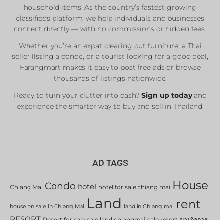
Real Estate Agents
household items. As the country’s fastest-growing
classifieds platform, we help individuals and businesses
Sale & Rent
connect directly — with no commissions or hidden fees.
Whether you’re an expat clearing out furniture, a Thai
List Now
seller listing a condo, or a tourist looking for a good deal,
Farangmart makes it easy to post free ads or browse
thousands of listings nationwide.
Ready to turn your clutter into cash?
Sign up today
and
experience the smarter way to buy and sell in Thailand.
AD TAGS
House
Condo
hotel
Chiang Mai
hotel for sale chiang mai
Land
rent
house on sale in Chiang Mai
land in Chiang mai
RESORT
Resort for sale
sale land chiangmai
sale resort
ขายกิจการ