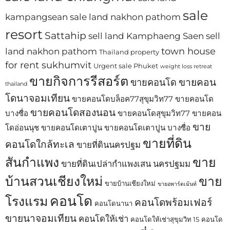
sale
kampangsean
sale land nakhon pathom
resort
Sattahip
sell land Kamphaeng Saen
sell
town house
land nakhon pathom
Thailand property
for rent sukhumvit
Urgent sale Phuket
weight loss retreat
ขายกิจการรีสอร์ต
ขายคอน
ขายคอนโด
thailand
โดนาจอมเทียน
ขายคอนโดบล็อค77สุขุมวิท77
ขายคอนโด
ขายคอนโดสองนอน
บางซื่อ
ขายคอนโดสุขุมวิท77
ขายคอน
ขาย
โดอ่อนนุช
ขายคอนโดเตาปูน
ขายคอนโดเตาปูน บางซื่อ
ขายที่ดิน
คอนโดใกล้ทะเล
ขายที่ดินนครปฐม
สันกำแพง
ขาย
ขายที่ดินเปล่ากำแพงเสน นครปฐมม
บ้านสวนเชียงใหม่
ขาย
ขายบ้านเชียงใหม่
ขายอพาร์ตเม้นท์
คอนโด
โรงแรม
คอนโดพร้อมเฟอร์
คอนโดนานา
ขายนาจอมเทียน
คอนโดให้เช่า
คอนโดให้เช่าสุขุมวิท 15
คอนโด