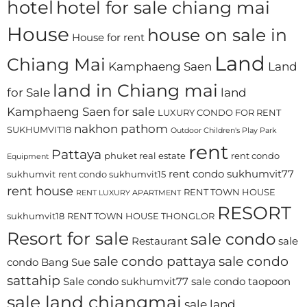
hotel
hotel for sale chiang mai
House
house on sale in
House for rent
Land
Chiang Mai
Kamphaeng Saen
Land
land in Chiang mai
for Sale
land
Kamphaeng Saen for sale
LUXURY CONDO FOR RENT
nakhon pathom
SUKHUMVIT18
Outdoor Children's Play Park
rent
Pattaya
phuket real estate
rent condo
Equipment
rent condo sukhumvit77
sukhumvit
rent condo sukhumvit15
rent house
RENT TOWN HOUSE
RENT LUXURY APARTMENT
RESORT
sukhumvit18
RENT TOWN HOUSE THONGLOR
Resort for sale
sale condo
Restaurant
sale
sale condo pattaya
sale condo
condo Bang Sue
sattahip
Sale condo sukhumvit77
sale condo taopoon
sale land chiangmai
sale land