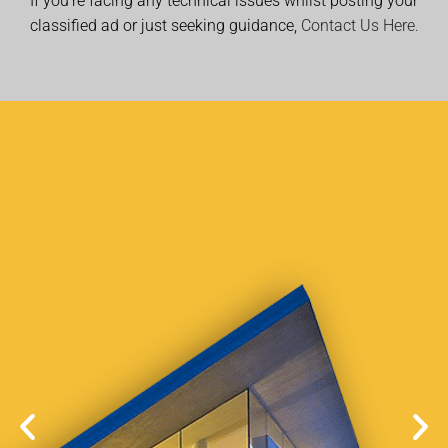
If you’re facing any technical issues whilst posting your
classified ad or just seeking guidance,
Contact Us Here.