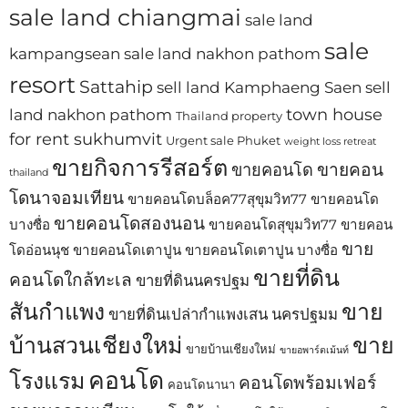
sale land chiangmai
sale land
sale
kampangsean
sale land nakhon pathom
resort
Sattahip
sell land Kamphaeng Saen
sell
town house
land nakhon pathom
Thailand property
for rent sukhumvit
Urgent sale Phuket
weight loss retreat
ขายกิจการรีสอร์ต
ขายคอน
ขายคอนโด
thailand
โดนาจอมเทียน
ขายคอนโดบล็อค77สุขุมวิท77
ขายคอนโด
ขายคอนโดสองนอน
บางซื่อ
ขายคอนโดสุขุมวิท77
ขายคอน
ขาย
โดอ่อนนุช
ขายคอนโดเตาปูน
ขายคอนโดเตาปูน บางซื่อ
ขายที่ดิน
คอนโดใกล้ทะเล
ขายที่ดินนครปฐม
สันกำแพง
ขาย
ขายที่ดินเปล่ากำแพงเสน นครปฐมม
บ้านสวนเชียงใหม่
ขาย
ขายบ้านเชียงใหม่
ขายอพาร์ตเม้นท์
คอนโด
โรงแรม
คอนโดพร้อมเฟอร์
คอนโดนานา