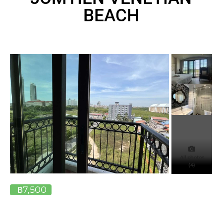
BEACH
All photos
(4)
฿7,500