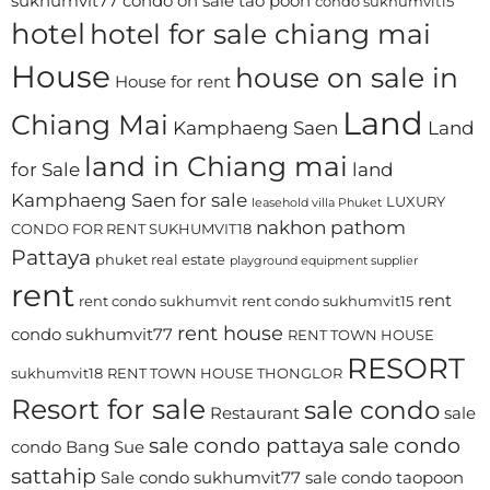
sukhumvit77
condo on sale tao poon
condo sukhumvit15
hotel
hotel for sale chiang mai
House
house on sale in
House for rent
Land
Chiang Mai
Kamphaeng Saen
Land
land in Chiang mai
for Sale
land
Kamphaeng Saen for sale
LUXURY
leasehold villa Phuket
nakhon pathom
CONDO FOR RENT SUKHUMVIT18
Pattaya
phuket real estate
playground equipment supplier
rent
rent
rent condo sukhumvit
rent condo sukhumvit15
rent house
condo sukhumvit77
RENT TOWN HOUSE
RESORT
sukhumvit18
RENT TOWN HOUSE THONGLOR
Resort for sale
sale condo
Restaurant
sale
sale condo pattaya
sale condo
condo Bang Sue
sattahip
Sale condo sukhumvit77
sale condo taopoon