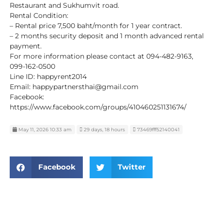
Restaurant and Sukhumvit road.
Rental Condition:
– Rental price 7,500 baht/month for 1 year contract.
– 2 months security deposit and 1 month advanced rental
payment.
For more information please contact at 094-482-9163,
099-162-0500
Line ID: happyrent2014
Email: happypartnersthai@gmail.com
Facebook:
https://www.facebook.com/groups/410460251131674/
May 11, 2026 10:33 am
29 days, 18 hours
73469fff52140041
Facebook
Twitter