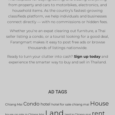
Private Sellers
from property and cars to motorbikes, electronics, and
Real Estate Agents
household items. As the country’s fastest-growing
classifieds platform, we help individuals and businesses
Sale & Rent
connect directly — with no commissions or hidden fees.
Whether you’re an expat clearing out furniture, a Thai
List Now
seller listing a condo, or a tourist looking for a good deal,
Farangmart makes it easy to post free ads or browse
thousands of listings nationwide.
Ready to turn your clutter into cash?
Sign up today
and
experience the smarter way to buy and sell in Thailand.
AD TAGS
House
Condo
hotel
Chiang Mai
hotel for sale chiang mai
Land
rent
house on sale in Chiang Mai
land in Chiang mai