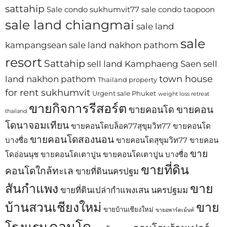
sattahip
Sale condo sukhumvit77
sale condo taopoon
sale land chiangmai
sale land
sale
kampangsean
sale land nakhon pathom
resort
Sattahip
sell land Kamphaeng Saen
sell
town house
land nakhon pathom
Thailand property
for rent sukhumvit
Urgent sale Phuket
weight loss retreat
ขายกิจการรีสอร์ต
ขายคอน
ขายคอนโด
thailand
โดนาจอมเทียน
ขายคอนโดบล็อค77สุขุมวิท77
ขายคอนโด
ขายคอนโดสองนอน
บางซื่อ
ขายคอนโดสุขุมวิท77
ขายคอน
ขาย
โดอ่อนนุช
ขายคอนโดเตาปูน
ขายคอนโดเตาปูน บางซื่อ
ขายที่ดิน
คอนโดใกล้ทะเล
ขายที่ดินนครปฐม
สันกำแพง
ขาย
ขายที่ดินเปล่ากำแพงเสน นครปฐมม
บ้านสวนเชียงใหม่
ขาย
ขายบ้านเชียงใหม่
ขายอพาร์ตเม้นท์
คอนโด
โรงแรม