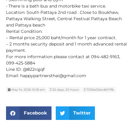
• There is a bath bus and motorbike taxi service.
Location: South Pattaya 2nd road . Close to Boukhaw,
Pattaya Walking Street, Central Festival Pattaya Beach
and Pattaya beach
Rental Condition:
– Rental price 25,000 baht/month for 1 year contract.
– 2 months security deposit and 1 month advanced rental
payment.
For more information please contact at 094-482-9163,
099-425-5884
Line ID: @822rqjqf
Email: happypartnersthai@gmail.com
May 14, 2026 10:18 am
32 days, 20 hours
7236a03ecdb111fb
Facebook
Twitter