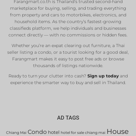
Farangmart.co.th is Thailand’s trusted second-hand
marketplace for buying, selling, and trading everything
Private Sellers
from property and cars to motorbikes, electronics, and
Real Estate Agents
household items. As the country’s fastest-growing
classifieds platform, we help individuals and businesses
Sale & Rent
connect directly — with no commissions or hidden fees.
Whether you’re an expat clearing out furniture, a Thai
List Now
seller listing a condo, or a tourist looking for a good deal,
Farangmart makes it easy to post free ads or browse
thousands of listings nationwide.
Ready to turn your clutter into cash?
Sign up today
and
experience the smarter way to buy and sell in Thailand.
AD TAGS
House
Condo
hotel
Chiang Mai
hotel for sale chiang mai