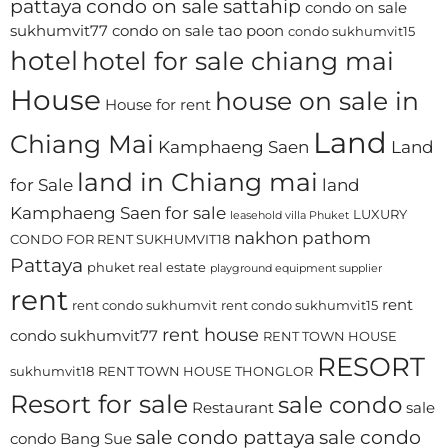
pattaya
condo on sale sattahip
condo on sale
sukhumvit77
condo on sale tao poon
condo sukhumvit15
hotel
hotel for sale chiang mai
House
house on sale in
House for rent
Land
Chiang Mai
Kamphaeng Saen
Land
land in Chiang mai
for Sale
land
Kamphaeng Saen for sale
LUXURY
leasehold villa Phuket
nakhon pathom
CONDO FOR RENT SUKHUMVIT18
Pattaya
phuket real estate
playground equipment supplier
rent
rent
rent condo sukhumvit
rent condo sukhumvit15
rent house
condo sukhumvit77
RENT TOWN HOUSE
RESORT
sukhumvit18
RENT TOWN HOUSE THONGLOR
Resort for sale
sale condo
Restaurant
sale
sale condo pattaya
sale condo
condo Bang Sue