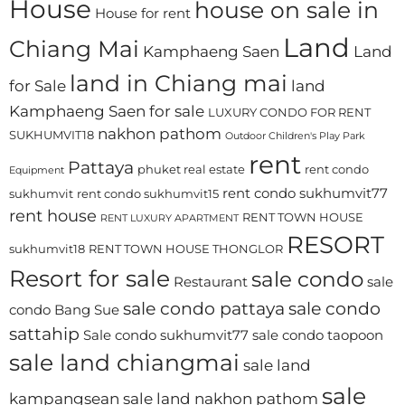
House
house on sale in
House for rent
Land
Chiang Mai
Kamphaeng Saen
Land
land in Chiang mai
for Sale
land
Kamphaeng Saen for sale
LUXURY CONDO FOR RENT
nakhon pathom
SUKHUMVIT18
Outdoor Children's Play Park
rent
Pattaya
phuket real estate
rent condo
Equipment
rent condo sukhumvit77
sukhumvit
rent condo sukhumvit15
rent house
RENT TOWN HOUSE
RENT LUXURY APARTMENT
RESORT
sukhumvit18
RENT TOWN HOUSE THONGLOR
Resort for sale
sale condo
Restaurant
sale
sale condo pattaya
sale condo
condo Bang Sue
sattahip
Sale condo sukhumvit77
sale condo taopoon
sale land chiangmai
sale land
sale
kampangsean
sale land nakhon pathom