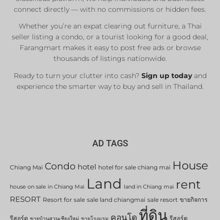
connect directly — with no commissions or hidden fees.
Whether you’re an expat clearing out furniture, a Thai
List Now
seller listing a condo, or a tourist looking for a good deal,
Farangmart makes it easy to post free ads or browse
thousands of listings nationwide.
Ready to turn your clutter into cash?
Sign up today
and
experience the smarter way to buy and sell in Thailand.
AD TAGS
House
Condo
hotel
Chiang Mai
hotel for sale chiang mai
Land
rent
house on sale in Chiang Mai
land in Chiang mai
RESORT
Resort for sale
sale land chiangmai
sale resort
ขายกิจการ
ที่ดิน
คอนโด
รีสอร์ต
รีสอร์ต
ขายบ้านสวนเชียงใหม่
ขายโรงแรม