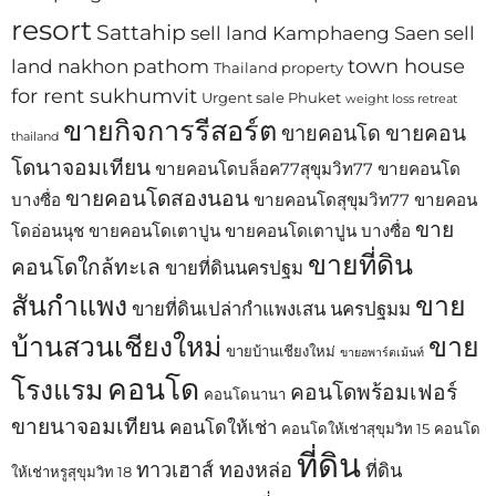
resort
Sattahip
sell land Kamphaeng Saen
sell
town house
land nakhon pathom
Thailand property
for rent sukhumvit
Urgent sale Phuket
weight loss retreat
ขายกิจการรีสอร์ต
ขายคอน
ขายคอนโด
thailand
โดนาจอมเทียน
ขายคอนโดบล็อค77สุขุมวิท77
ขายคอนโด
ขายคอนโดสองนอน
บางซื่อ
ขายคอนโดสุขุมวิท77
ขายคอน
ขาย
โดอ่อนนุช
ขายคอนโดเตาปูน
ขายคอนโดเตาปูน บางซื่อ
ขายที่ดิน
คอนโดใกล้ทะเล
ขายที่ดินนครปฐม
สันกำแพง
ขาย
ขายที่ดินเปล่ากำแพงเสน นครปฐมม
บ้านสวนเชียงใหม่
ขาย
ขายบ้านเชียงใหม่
ขายอพาร์ตเม้นท์
คอนโด
โรงแรม
คอนโดพร้อมเฟอร์
คอนโดนานา
ขายนาจอมเทียน
คอนโดให้เช่า
คอนโดให้เช่าสุขุมวิท 15
คอนโด
ที่ดิน
ทาวเฮาส์ ทองหล่อ
ที่ดิน
ให้เช่าหรูสุขุมวิท 18