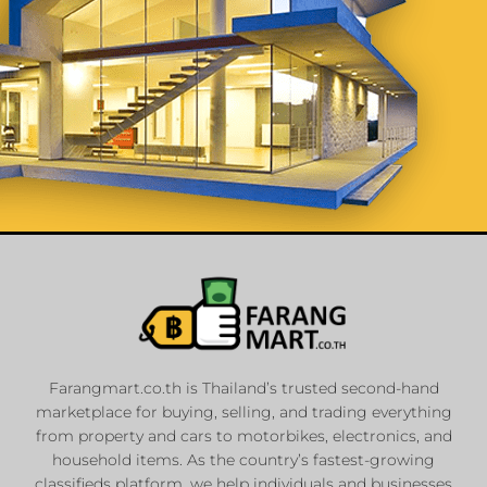
List Your
Properties
Farangmart.co.th is Thailand’s trusted second-hand
marketplace for buying, selling, and trading everything
Private Sellers
from property and cars to motorbikes, electronics, and
Real Estate Agents
household items. As the country’s fastest-growing
Sale & Rent
classifieds platform, we help individuals and businesses