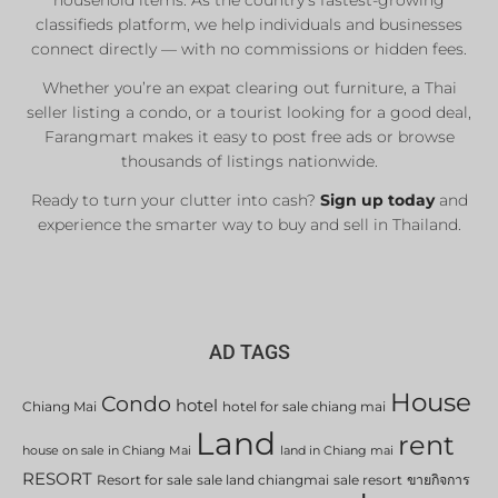
household items. As the country’s fastest-growing
classifieds platform, we help individuals and businesses
Sale & Rent
connect directly — with no commissions or hidden fees.
Whether you’re an expat clearing out furniture, a Thai
List Now
seller listing a condo, or a tourist looking for a good deal,
Farangmart makes it easy to post free ads or browse
thousands of listings nationwide.
Ready to turn your clutter into cash?
Sign up today
and
experience the smarter way to buy and sell in Thailand.
AD TAGS
House
Condo
hotel
Chiang Mai
hotel for sale chiang mai
Land
rent
house on sale in Chiang Mai
land in Chiang mai
RESORT
Resort for sale
sale land chiangmai
sale resort
ขายกิจการ