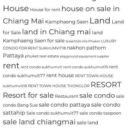
House
house on sale in
House for rent
Land
Chiang Mai
Kamphaeng Saen
Land
land in Chiang mai
for Sale
land
Kamphaeng Saen for sale
LUXURY
leasehold villa Phuket
nakhon pathom
CONDO FOR RENT SUKHUMVIT18
Pattaya
phuket real estate
playground equipment supplier
rent
rent
rent condo sukhumvit
rent condo sukhumvit15
rent house
condo sukhumvit77
RENT TOWN HOUSE
RESORT
sukhumvit18
RENT TOWN HOUSE THONGLOR
Resort for sale
sale condo
Restaurant
sale
sale condo pattaya
sale condo
condo Bang Sue
sattahip
Sale condo sukhumvit77
sale condo taopoon
sale land chiangmai
sale land