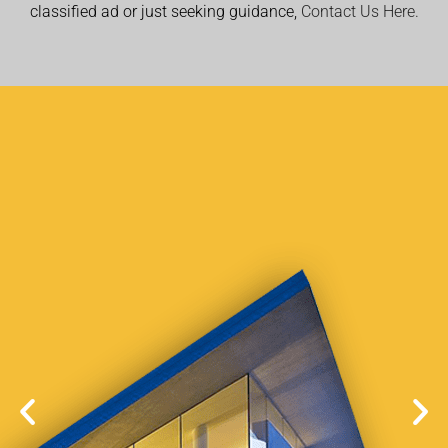
classified ad or just seeking guidance,
Contact Us Here.