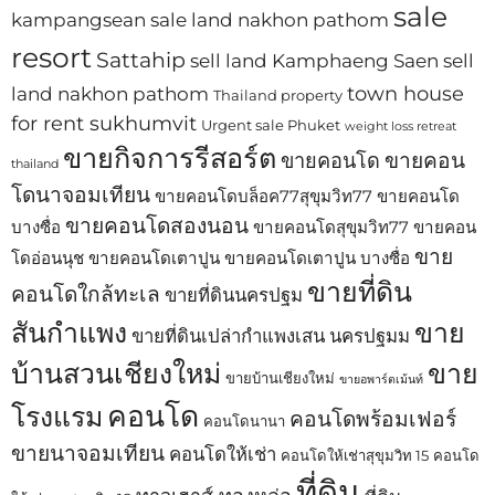
sale
kampangsean
sale land nakhon pathom
resort
Sattahip
sell land Kamphaeng Saen
sell
town house
land nakhon pathom
Thailand property
for rent sukhumvit
Urgent sale Phuket
weight loss retreat
ขายกิจการรีสอร์ต
ขายคอน
ขายคอนโด
thailand
โดนาจอมเทียน
ขายคอนโดบล็อค77สุขุมวิท77
ขายคอนโด
ขายคอนโดสองนอน
บางซื่อ
ขายคอนโดสุขุมวิท77
ขายคอน
ขาย
โดอ่อนนุช
ขายคอนโดเตาปูน
ขายคอนโดเตาปูน บางซื่อ
ขายที่ดิน
คอนโดใกล้ทะเล
ขายที่ดินนครปฐม
สันกำแพง
ขาย
ขายที่ดินเปล่ากำแพงเสน นครปฐมม
บ้านสวนเชียงใหม่
ขาย
ขายบ้านเชียงใหม่
ขายอพาร์ตเม้นท์
คอนโด
โรงแรม
คอนโดพร้อมเฟอร์
คอนโดนานา
ขายนาจอมเทียน
คอนโดให้เช่า
คอนโดให้เช่าสุขุมวิท 15
คอนโด
ที่ดิน