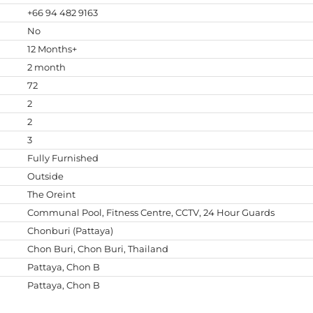
+66 94 482 9163
No
12 Months+
2 month
72
2
2
3
Fully Furnished
Outside
The Oreint
Communal Pool, Fitness Centre, CCTV, 24 Hour Guards
Chonburi (Pattaya)
Chon Buri, Chon Buri, Thailand
Pattaya, Chon B
Pattaya, Chon B