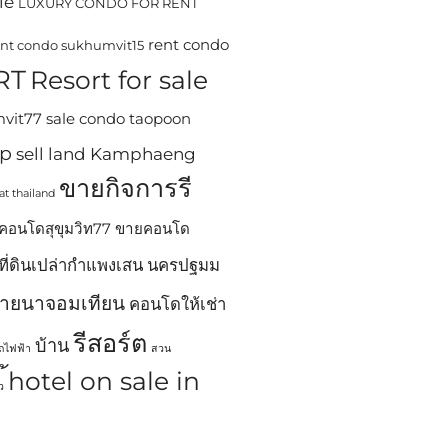
le
LUXURY CONDO FOR RENT
rent condo
ent condo sukhumvit15
RT
Resort for sale
mvit77
sale condo taopoon
ip
sell land Kamphaeng
ขายกิจการรี
at thailand
คอนโดสุขุมวิท77
ขายคอนโด
ที่ดินเปล่ากำแพงเสน นครปฐมม
ขายนาจอมเทียน
คอนโดให้เช่า
รีสอร์ต
บ้าน
รถไฟฟ้า
สวน
้hotel on sale in
ว