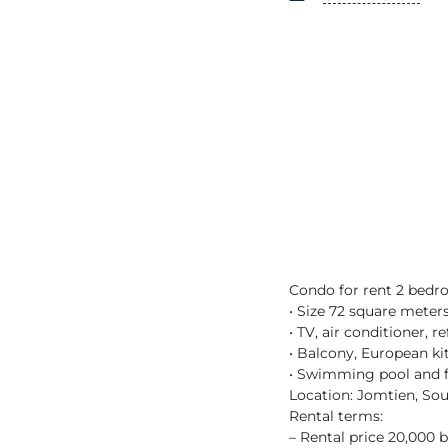
Condo for rent 2 bed
• Size 72 square mete
• TV, air conditioner, r
• Balcony, European ki
• Swimming pool and f
Location: Jomtien, Sou
Rental terms:
– Rental price 20,000 