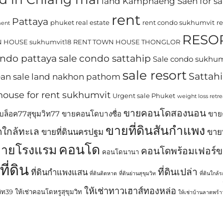
land Kamphaeng Saen for sa
rent
Pattaya
phuket real estate
rent condo sukhumvit
r
ment
RESO
 HOUSE sukhumvit18
RENT TOWN HOUSE THONGLOR
ondo pattaya
sale condo sattahip
Sale condo sukhu
sale resort
Sattah
ean
sale land nakhon pathom
house for rent sukhumvit
Urgent sale Phuket
weight loss retre
ขายคอนโดสองนอน
ล็อค77สุขุมวิท77
ขายคอนโดบางซื่อ
ขาย
ขายที่ดินสันกำแพง
ใกล้ทะเล
ขายที่ดินนครปฐม
ขาย
คอนโด
ายโรงแรม
คอนโดพร้อมเฟอร์
คอนโดนานา
ที่ดิน
ที่ดินเปล่า
ที่ดินกำแพงแสน
ที่ดินติดหาด
ที่ดินย่านสุขุมวิท
ที่ดินใกล้
ให้เช่าทาวเฮาส์ทองหล่อ
วิท39
ให้เช่าคอนโดหรูสุขุมวิท
ให้เช่าบ้านลาดพร้า