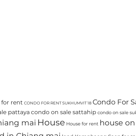
Condo For S
for rent
CONDO FOR RENT SUKHUMVIT 18
le pattaya
condo on sale sattahip
condo on sale s
House
chiang mai
house on 
House for rent
d in Chiang mai