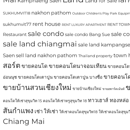
Kamphaeng Saen
Land for Sale
nakhon pathom
SUKHUMVIT18
Outdoor Children's Play Park Equip
rent house
sukhumvit77
RENT TOWN
RENT LUXURY APARTMENT
sale condo
sale c
Restaurant
sale condo Bang Sue
sale land chiangmai
sale land kampangs
town 
Saen
sell land nakhon pathom
Thailand property
สอร์ต
ขายคอนโดนาจอมเทียน
ขายคอนโด
ขายคอนโดบ
ขายคอนโด
อ่อนนุช
ขายคอนโดเตาปูน
ขายคอนโดเตาปูน บางซื่อ
ขายบ้านสวนเชียงใหม่
ข
ขายบ้านเชียงใหม่
ขายอพาร์ตเม้นท์
ทาวเฮาส์ ทองหล่อ
คอนโดให้เช่าสุขุมวิท 15
คอนโดให้เช่าหรูสุขุมวิท 18
สันกำแพง
เช่า
ให้เช่า
ให้เช่าคอนโดสุขุมวิท18
ให้เช่าคอนโดสุขุม
Chiang Mai