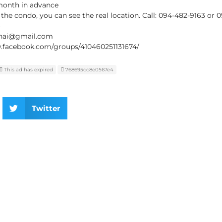
 month in advance
n the condo, you can see the real location. Call: 094-482-9163 or
thai@gmail.com
w.facebook.com/groups/410460251131674/
This ad has expired
768695cc8e0567e4
Twitter