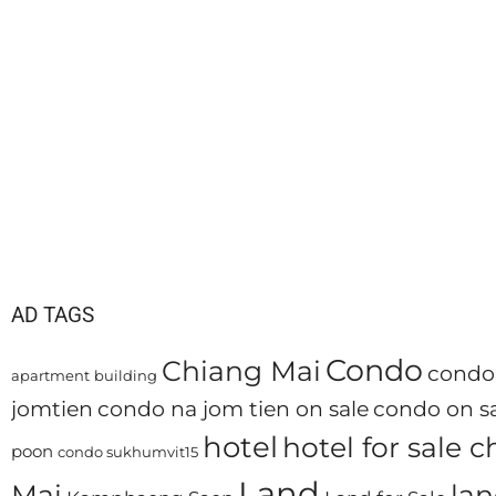
AD TAGS
Condo
Chiang Mai
condo 
apartment
building
jomtien
condo na jom tien on sale
condo on sa
hotel
hotel for sale 
poon
condo sukhumvit15
Land
Mai
lan