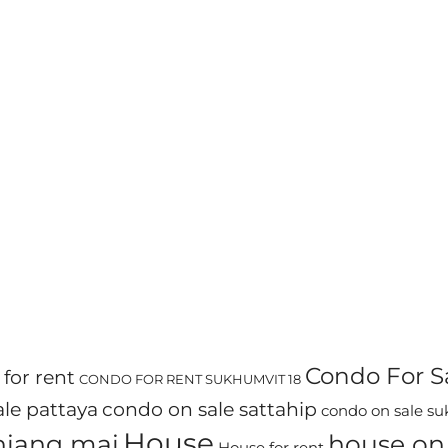
Condo For S
for rent
CONDO FOR RENT SUKHUMVIT 18
le pattaya
condo on sale sattahip
condo on sale s
House
chiang mai
house on 
House for rent