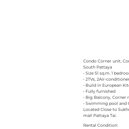
Condo Corner unit, Cor
South Pattaya
• Size 51 sq.m. 1 bedr
• 2TVs, 2Air-condition
• Build in European Ki
• Fully furnished
• Big Balcony, Corner
• Swimming pool and
Located Close to Sukhu
mall Pattaya Tai.
Rental Condition: