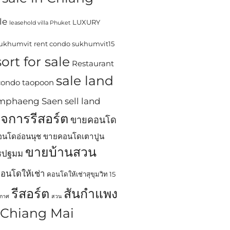
le
LUXURY
leasehold villa Phuket
sukhumvit
rent condo sukhumvit15
ort for sale
Restaurant
sale land
 condo taopoon
Kamphaeng Saen
sell land
ิจการรีสอร์ต
ขายคอนโด
นโดอ่อนนุช
ขายคอนโดเตาปูน
ขายบ้านสวน
ครปฐมม
อนโดให้เช่า
คอนโดให้เช่าสุขุมวิท 15
รีสอร์ต
สันกำแพง
ากาศ
สวน
n Chiang Mai