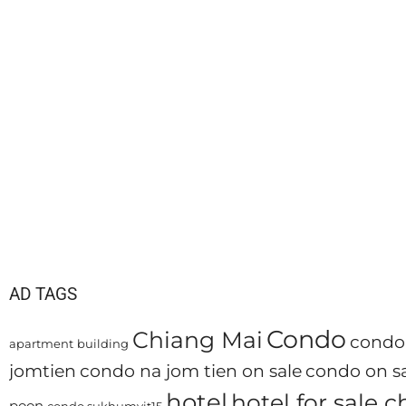
AD TAGS
Condo
Chiang Mai
condo 
apartment
building
jomtien
condo na jom tien on sale
condo on sa
hotel
hotel for sale 
poon