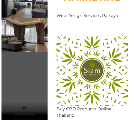
Web Design Services Pattaya
Buy CBD Products Online
All photos (4)
Thailand