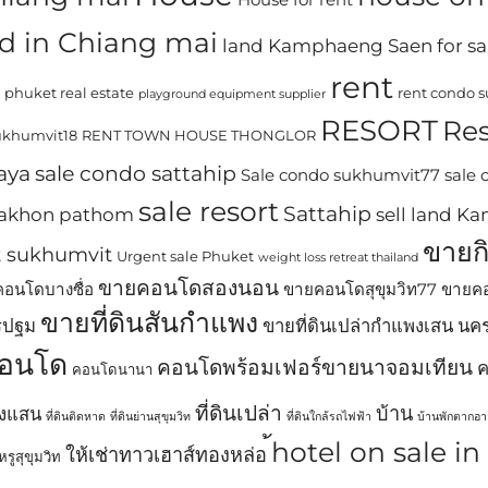
d in Chiang mai
land Kamphaeng Saen for sa
rent
phuket real estate
rent condo 
playground equipment supplier
RESORT
Res
khumvit18
RENT TOWN HOUSE THONGLOR
aya
sale condo sattahip
Sale condo sukhumvit77
sale
sale resort
Sattahip
 nakhon pathom
sell land 
ขายก
t sukhumvit
Urgent sale Phuket
weight loss retreat thailand
ขายคอนโดสองนอน
อนโดบางซื่อ
ขายคอนโดสุขุมวิท77
ขายคอ
ขายที่ดินสันกำแพง
รปฐม
ขายที่ดินเปล่ากำแพงเสน น
อนโด
คอนโดพร้อมเฟอร์ขายนาจอมเทียน
ค
คอนโดนานา
ที่ดินเปล่า
บ้าน
พงแสน
ที่ดินติดหาด
ที่ดินย่านสุขุมวิท
ที่ดินใกล้รถไฟฟ้า
บ้านพักตากอ
้hotel on sale i
ให้เช่าทาวเฮาส์ทองหล่อ
รูสุขุมวิท