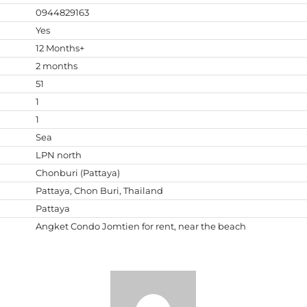
0944829163
Yes
12 Months+
2 months
51
1
1
Sea
LPN north
Chonburi (Pattaya)
Pattaya, Chon Buri, Thailand
Pattaya
Angket Condo Jomtien for rent, near the beach