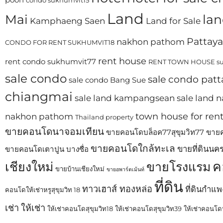
condo sukhumvit15
Land
Mai
lan
Kamphaeng Saen
Land for Sale
Pattaya
nakhon pathom
CONDO FOR RENT SUKHUMVIT18
rent house
rent condo sukhumvit77
RENT TOWN HOUSE su
sale condo
sale condo patt
sale condo Bang Sue
chiangmai
sale land kampangsean
sale land
town house for ren
nakhon pathom
Thailand property
ขายคอนโดนาจอมเทียน
ขายคอนโดบล็อค77สุขุมวิท77
ขายค
ขายคอนโดใกล้ทะเล
ขายที่ดินนค
ขายคอนโดเตาปูน บางซื่อ
ค
เชียงใหม่
ขายโรงแรม
ขายบ้านเชียงใหม่
ขายอพาร์ตเม้นท์
ที่ดิน
ทาวเฮาส์ ทองหล่อ
ที่ดินกำแ
คอนโดให้เช่าหรูสุขุมวิท 18
เช่า
ให้เช่า
ให้เช่าคอนโดสุขุมวิท18
ให้เช่าคอนโดสุขุมวิท39
ให้เช่าคอนโดห