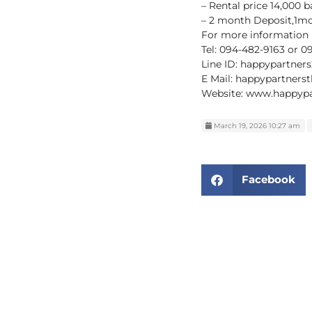
– Rental price 14,000 b
– 2 month Deposit,1m
For more information p
Tel: 094-482-9163 or 
Line ID: happypartner
E Mail: happypartner
Website: www.happypa
March 19, 2026 10:27 am
Facebook