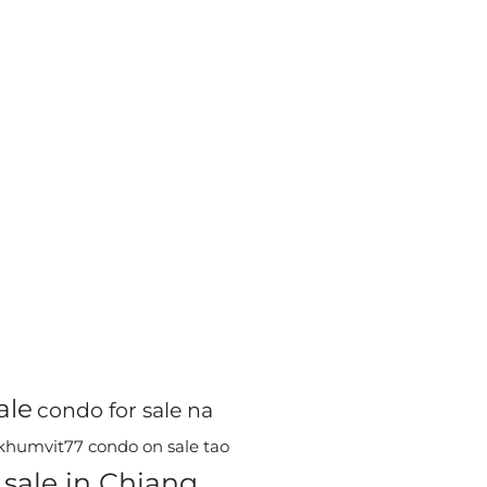
ale
condo for sale na
ukhumvit77
condo on sale tao
sale in Chiang