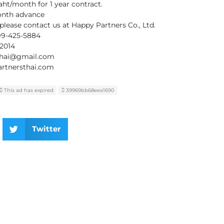
aht/month for 1 year contract.
onth advance
lease contact us at Happy Partners Co., Ltd.
099-425-5884
s2014
sthai@gmail.com
rtnersthai.com
This ad has expired
39969bb68eea1690
Twitter