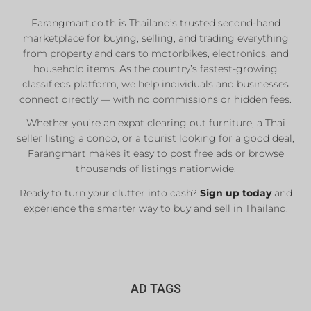
Properties
Farangmart.co.th is Thailand’s trusted second-hand
marketplace for buying, selling, and trading everything
Private Sellers
from property and cars to motorbikes, electronics, and
Real Estate Agents
household items. As the country’s fastest-growing
classifieds platform, we help individuals and businesses
Sale & Rent
connect directly — with no commissions or hidden fees.
Whether you’re an expat clearing out furniture, a Thai
List Now
seller listing a condo, or a tourist looking for a good deal,
Farangmart makes it easy to post free ads or browse
thousands of listings nationwide.
Ready to turn your clutter into cash?
Sign up today
and
experience the smarter way to buy and sell in Thailand.
AD TAGS