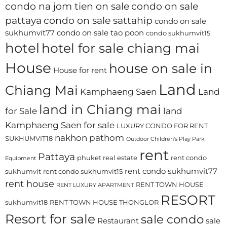
condo na jom tien on sale
condo on sale
pattaya
condo on sale sattahip
condo on sale
sukhumvit77
condo on sale tao poon
condo sukhumvit15
hotel
hotel for sale chiang mai
House
house on sale in
House for rent
Land
Chiang Mai
Kamphaeng Saen
Land
land in Chiang mai
for Sale
land
Kamphaeng Saen for sale
LUXURY CONDO FOR RENT
nakhon pathom
SUKHUMVIT18
Outdoor Children's Play Park
rent
Pattaya
phuket real estate
rent condo
Equipment
rent condo sukhumvit77
sukhumvit
rent condo sukhumvit15
rent house
RENT TOWN HOUSE
RENT LUXURY APARTMENT
RESORT
sukhumvit18
RENT TOWN HOUSE THONGLOR
Resort for sale
sale condo
Restaurant
sale