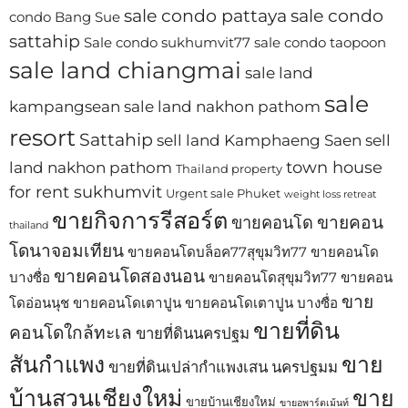
sale condo pattaya
sale condo
condo Bang Sue
sattahip
Sale condo sukhumvit77
sale condo taopoon
sale land chiangmai
sale land
sale
kampangsean
sale land nakhon pathom
resort
Sattahip
sell land Kamphaeng Saen
sell
town house
land nakhon pathom
Thailand property
for rent sukhumvit
Urgent sale Phuket
weight loss retreat
ขายกิจการรีสอร์ต
ขายคอน
ขายคอนโด
thailand
โดนาจอมเทียน
ขายคอนโดบล็อค77สุขุมวิท77
ขายคอนโด
ขายคอนโดสองนอน
บางซื่อ
ขายคอนโดสุขุมวิท77
ขายคอน
ขาย
โดอ่อนนุช
ขายคอนโดเตาปูน
ขายคอนโดเตาปูน บางซื่อ
ขายที่ดิน
คอนโดใกล้ทะเล
ขายที่ดินนครปฐม
สันกำแพง
ขาย
ขายที่ดินเปล่ากำแพงเสน นครปฐมม
บ้านสวนเชียงใหม่
ขาย
ขายบ้านเชียงใหม่
ขายอพาร์ตเม้นท์