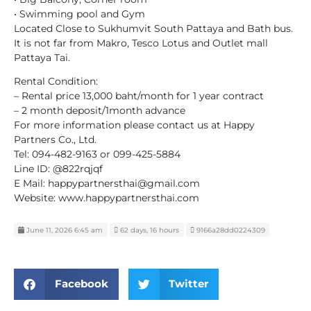
• Swimming pool and Gym
Located Close to Sukhumvit South Pattaya and Bath bus.
It is not far from Makro, Tesco Lotus and Outlet mall
Pattaya Tai.
Rental Condition:
– Rental price 13,000 baht/month for 1 year contract
– 2 month deposit/1month advance
For more information please contact us at Happy
Partners Co., Ltd.
Tel: 094-482-9163 or 099-425-5884
Line ID: @822rqjqf
E Mail: happypartnersthai@gmail.com
Website: www.happypartnersthai.com
June 11, 2026 6:45 am
62 days, 16 hours
9166a28dd0224309
Facebook
Twitter