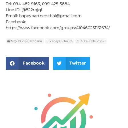
Tel: 094-482-9163, 099-425-5884
Line ID: @822rqjqf
Email: happypartnersthai@gmail.com
Facebook:
https://www.facebook.com/groups/410460251131674/
May 18, 2026 11:33 am
39 days, 5 hours
1456a092fa6dfc39
Facebook
Twitter