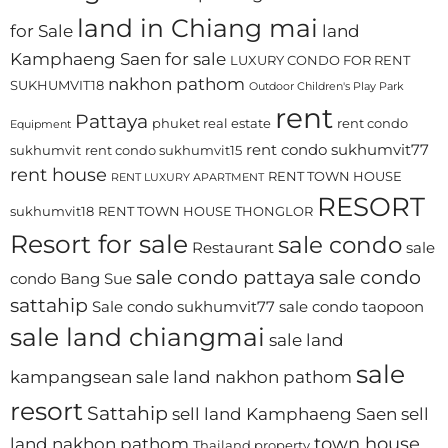
land in Chiang mai
for Sale
land
Kamphaeng Saen for sale
LUXURY CONDO FOR RENT
nakhon pathom
SUKHUMVIT18
Outdoor Children's Play Park
rent
Pattaya
phuket real estate
rent condo
Equipment
rent condo sukhumvit77
sukhumvit
rent condo sukhumvit15
rent house
RENT TOWN HOUSE
RENT LUXURY APARTMENT
RESORT
sukhumvit18
RENT TOWN HOUSE THONGLOR
Resort for sale
sale condo
Restaurant
sale
sale condo pattaya
sale condo
condo Bang Sue
sattahip
Sale condo sukhumvit77
sale condo taopoon
sale land chiangmai
sale land
sale
kampangsean
sale land nakhon pathom
resort
Sattahip
sell land Kamphaeng Saen
sell
town house
land nakhon pathom
Thailand property