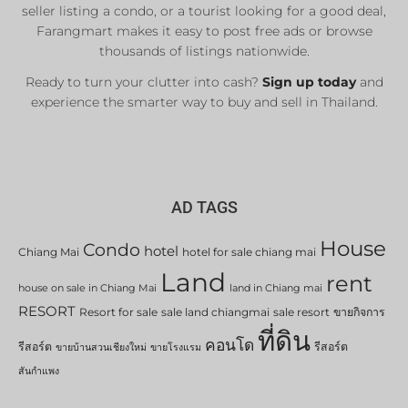
List Now
seller listing a condo, or a tourist looking for a good deal,
Farangmart makes it easy to post free ads or browse
thousands of listings nationwide.
Ready to turn your clutter into cash?
Sign up today
and
experience the smarter way to buy and sell in Thailand.
AD TAGS
House
Condo
hotel
Chiang Mai
hotel for sale chiang mai
Land
rent
house on sale in Chiang Mai
land in Chiang mai
RESORT
Resort for sale
sale land chiangmai
sale resort
ขายกิจการ
ที่ดิน
คอนโด
รีสอร์ต
รีสอร์ต
ขายบ้านสวนเชียงใหม่
ขายโรงแรม
สันกำแพง