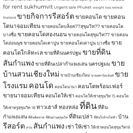
for rent sukhumvit
Urgent sale Phuket
weight loss retreat
ขายกิจการรีสอร์ต
ขายคอน
ขายคอนโด
thailand
โดนาจอมเทียน
ขายคอนโดบล็อค77สุขุมวิท77
ขายคอนโด
ขายคอนโดสองนอน
บางซื่อ
ขายคอนโดสุขุมวิท77
ขายคอน
ขาย
โดอ่อนนุช
ขายคอนโดเตาปูน
ขายคอนโดเตาปูน บางซื่อ
ขายที่ดิน
คอนโดใกล้ทะเล
ขายที่ดินนครปฐม
สันกำแพง
ขาย
ขายที่ดินเปล่ากำแพงเสน นครปฐมม
บ้านสวนเชียงใหม่
ขาย
ขายบ้านเชียงใหม่
ขายอพาร์ตเม้นท์
คอนโด
โรงแรม
คอนโดพร้อมเฟอร์
คอนโดนานา
ขายนาจอมเทียน
คอนโดให้เช่า
คอนโดให้เช่าสุขุมวิท 15
คอนโด
ที่ดิน
ทาวเฮาส์ ทองหล่อ
ที่ดิน
ให้เช่าหรูสุขุมวิท 18
ที่ดินเปล่า
บ้าน
กำแพงแสน
ที่ดินติดหาด
ที่ดินย่านสุขุมวิท
ที่ดินใกล้รถไฟฟ้า
รีสอร์ต
สันกำแพง
เช่า
ให้เช่า
ให้เช่าคอนโดสุขุมวิท18
สวน