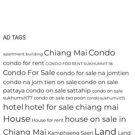
AD TAGS
Condo
Chiang Mai
apartment
building
condo for rent
CONDO FOR RENT SUKHUMVIT 18
Condo For Sale
condo for sale na jomtien
condo na jom tien on sale
condo on sale
pattaya
condo on sale sattahip
condo on sale
sukhumvit77
condo on sale tao poon
condo sukhumvit15
hotel
hotel for sale chiang mai
House
house on sale in
House for rent
Land
Chiang Mai
Kamphaeng Saen
Land