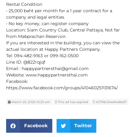
Rental Condition
• 25,000 baht per month for a 1 year contract for a
company and legal entities
• No key money, can register company
Location: Siam Country Club, Central Pattaya, Not far
from Mabprachan Reservoir.
If you are interested in the building, you can view the
actual location at Happy Partners Company.
Tel: 094-482-9163 or 099-162-0500
Line ID: @822rqjqf
Email : happypartnersthai@gmail.com
Website: www.happypartnersthai.com
Facebook:
https://www.facebook.com/groups/410460251131674/
March 25, 2026 10:25 am
This ad has expired
42769c34ed4e8ad7
Facebook
Twitter