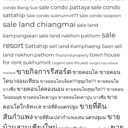
sale condo pattaya
sale condo
condo Bang Sue
sattahip
Sale condo sukhumvit77
sale condo taopoon
sale land chiangmai
sale land
sale
kampangsean
sale land nakhon pathom
resort
Sattahip
sell land Kamphaeng Saen
sell
town house
land nakhon pathom
Thailand property
for rent sukhumvit
Urgent sale Phuket
weight loss retreat
ขายกิจการรีสอร์ต
ขายคอน
ขายคอนโด
thailand
โดนาจอมเทียน
ขายคอนโดบล็อค77สุขุมวิท77
ขายคอนโด
ขายคอนโดสองนอน
บางซื่อ
ขายคอนโดสุขุมวิท77
ขายคอน
ขาย
โดอ่อนนุช
ขายคอนโดเตาปูน
ขายคอนโดเตาปูน บางซื่อ
ขายที่ดิน
คอนโดใกล้ทะเล
ขายที่ดินนครปฐม
สันกำแพง
ขาย
ขายที่ดินเปล่ากำแพงเสน นครปฐมม
บ้านสวนเชียงใหม่
ขาย