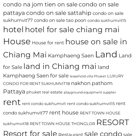
condo na jom tien on sale
condo on sale
pattaya
condo on sale sattahip
condo on sale
sukhumvit77
condo on sale tao poon
condo sukhumvit15
hotel
hotel for sale chiang mai
House
house on sale in
House for rent
Land
Chiang Mai
Kamphaeng Saen
Land
land in Chiang mai
for Sale
land
Kamphaeng Saen for sale
LUXURY
leasehold villa Phuket
nakhon pathom
CONDO FOR RENT SUKHUMVIT18
Pattaya
phuket real estate
playground equipment supplier
rent
rent
rent condo sukhumvit
rent condo sukhumvit15
rent house
condo sukhumvit77
RENT TOWN HOUSE
RESORT
sukhumvit18
RENT TOWN HOUSE THONGLOR
Resort for sale
sale condo
Restaurant
sale