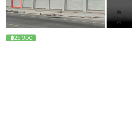
All photos
(4)
฿25,000