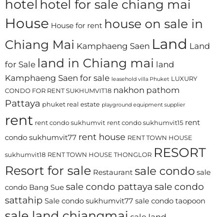
hotel
hotel for sale chiang mai
House
house on sale in
House for rent
Land
Chiang Mai
Kamphaeng Saen
Land
land in Chiang mai
for Sale
land
Kamphaeng Saen for sale
LUXURY
leasehold villa Phuket
nakhon pathom
CONDO FOR RENT SUKHUMVIT18
Pattaya
phuket real estate
playground equipment supplier
rent
rent
rent condo sukhumvit
rent condo sukhumvit15
rent house
condo sukhumvit77
RENT TOWN HOUSE
RESORT
sukhumvit18
RENT TOWN HOUSE THONGLOR
Resort for sale
sale condo
Restaurant
sale
sale condo pattaya
sale condo
condo Bang Sue
sattahip
Sale condo sukhumvit77
sale condo taopoon
sale land chiangmai