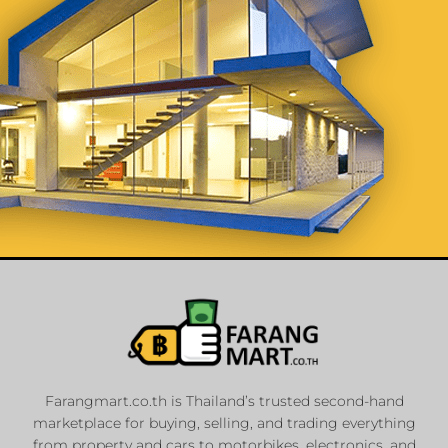
List Your
Properties
Farangmart.co.th is Thailand’s trusted second-hand
marketplace for buying, selling, and trading everything
Private Sellers
from property and cars to motorbikes, electronics, and