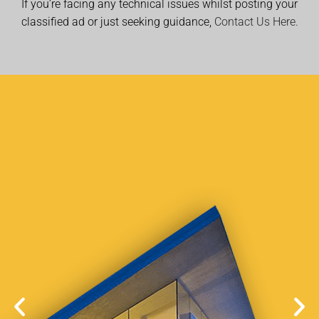
If you’re facing any technical issues whilst posting your
classified ad or just seeking guidance,
Contact Us Here.