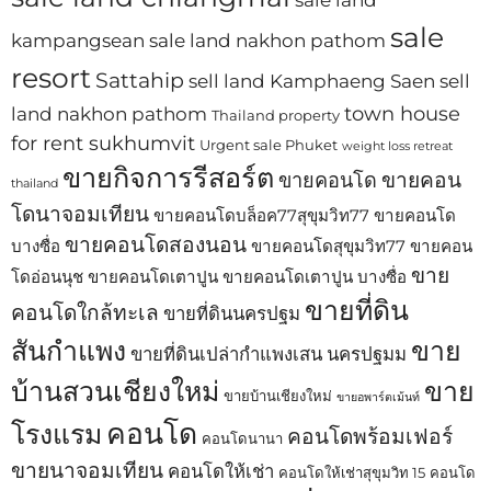
sale land
sale
kampangsean
sale land nakhon pathom
resort
Sattahip
sell land Kamphaeng Saen
sell
town house
land nakhon pathom
Thailand property
for rent sukhumvit
Urgent sale Phuket
weight loss retreat
ขายกิจการรีสอร์ต
ขายคอน
ขายคอนโด
thailand
โดนาจอมเทียน
ขายคอนโดบล็อค77สุขุมวิท77
ขายคอนโด
ขายคอนโดสองนอน
บางซื่อ
ขายคอนโดสุขุมวิท77
ขายคอน
ขาย
โดอ่อนนุช
ขายคอนโดเตาปูน
ขายคอนโดเตาปูน บางซื่อ
ขายที่ดิน
คอนโดใกล้ทะเล
ขายที่ดินนครปฐม
สันกำแพง
ขาย
ขายที่ดินเปล่ากำแพงเสน นครปฐมม
บ้านสวนเชียงใหม่
ขาย
ขายบ้านเชียงใหม่
ขายอพาร์ตเม้นท์
คอนโด
โรงแรม
คอนโดพร้อมเฟอร์
คอนโดนานา
ขายนาจอมเทียน
คอนโดให้เช่า
คอนโดให้เช่าสุขุมวิท 15
คอนโด