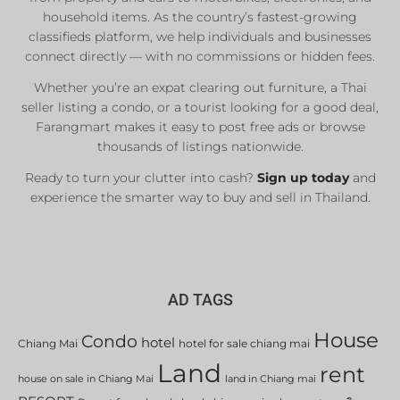
Real Estate Agents
household items. As the country’s fastest-growing
classifieds platform, we help individuals and businesses
Sale & Rent
connect directly — with no commissions or hidden fees.
Whether you’re an expat clearing out furniture, a Thai
List Now
seller listing a condo, or a tourist looking for a good deal,
Farangmart makes it easy to post free ads or browse
thousands of listings nationwide.
Ready to turn your clutter into cash?
Sign up today
and
experience the smarter way to buy and sell in Thailand.
AD TAGS
House
Condo
hotel
Chiang Mai
hotel for sale chiang mai
Land
rent
house on sale in Chiang Mai
land in Chiang mai