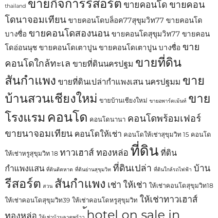
ขายกิจการรีสอร์ต
ขายคอน
ขายคอนโด
thailand
โดนาจอมเทียน
ขายคอนโดบล็อค77สุขุมวิท77
ขายคอนโด
ขายคอนโดสองนอน
บางซื่อ
ขายคอนโดสุขุมวิท77
ขายคอน
ขาย
โดอ่อนนุช
ขายคอนโดเตาปูน
ขายคอนโดเตาปูน บางซื่อ
ขายที่ดิน
คอนโดใกล้ทะเล
ขายที่ดินนครปฐม
สันกำแพง
ขาย
ขายที่ดินเปล่ากำแพงเสน นครปฐมม
บ้านสวนเชียงใหม่
ขาย
ขายบ้านเชียงใหม่
ขายอพาร์ตเม้นท์
คอนโด
โรงแรม
คอนโดพร้อมเฟอร์
คอนโดนานา
ขายนาจอมเทียน
คอนโดให้เช่า
คอนโดให้เช่าสุขุมวิท 15
คอนโด
ที่ดิน
ทาวเฮาส์ ทองหล่อ
ที่ดิน
ให้เช่าหรูสุขุมวิท 18
ที่ดินเปล่า
บ้าน
กำแพงแสน
ที่ดินติดหาด
ที่ดินย่านสุขุมวิท
ที่ดินใกล้รถไฟฟ้า
รีสอร์ต
สันกำแพง
เช่า
ให้เช่า
ให้เช่าคอนโดสุขุมวิท18
สวน
ให้เช่าทาวเฮาส์
ให้เช่าคอนโดสุขุมวิท39
ให้เช่าคอนโดหรูสุขุมวิท
้hotel on sale in
ทองหล่อ
ให้เช่าบ้านลาดพร้าว