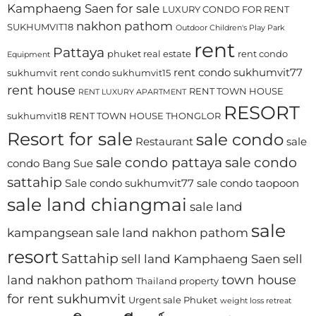
Kamphaeng Saen for sale
LUXURY CONDO FOR RENT
nakhon pathom
SUKHUMVIT18
Outdoor Children's Play Park
rent
Pattaya
phuket real estate
rent condo
Equipment
rent condo sukhumvit77
sukhumvit
rent condo sukhumvit15
rent house
RENT TOWN HOUSE
RENT LUXURY APARTMENT
RESORT
sukhumvit18
RENT TOWN HOUSE THONGLOR
Resort for sale
sale condo
Restaurant
sale
sale condo pattaya
sale condo
condo Bang Sue
sattahip
Sale condo sukhumvit77
sale condo taopoon
sale land chiangmai
sale land
sale
kampangsean
sale land nakhon pathom
resort
Sattahip
sell land Kamphaeng Saen
sell
town house
land nakhon pathom
Thailand property
for rent sukhumvit
Urgent sale Phuket
weight loss retreat