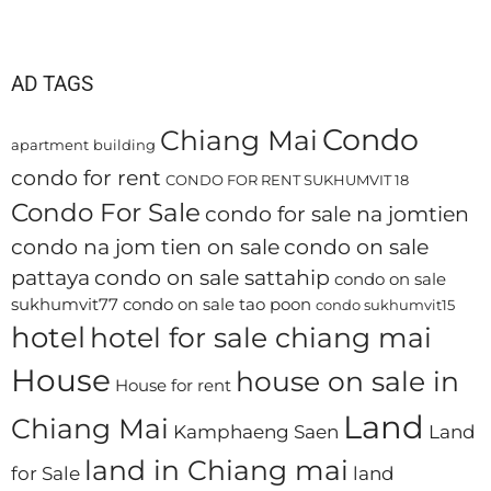
AD TAGS
Condo
Chiang Mai
apartment
building
condo for rent
CONDO FOR RENT SUKHUMVIT 18
Condo For Sale
condo for sale na jomtien
condo na jom tien on sale
condo on sale
pattaya
condo on sale sattahip
condo on sale
sukhumvit77
condo on sale tao poon
condo sukhumvit15
hotel
hotel for sale chiang mai
House
house on sale in
House for rent
Land
Chiang Mai
Kamphaeng Saen
Land
land in Chiang mai
for Sale
land