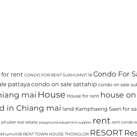
Condo For S
for rent
CONDO FOR RENT SUKHUMVIT 18
le pattaya
condo on sale sattahip
condo on sale s
House
chiang mai
house on 
House for rent
d in Chiang mai
land Kamphaeng Saen for sa
rent
phuket real estate
rent condo 
playground equipment supplier
RESORT
Res
khumvit18
RENT TOWN HOUSE THONGLOR