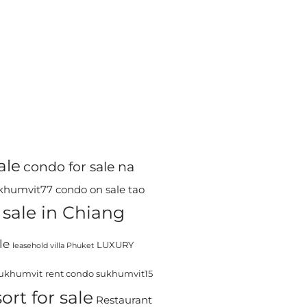
ale
condo for sale na
ukhumvit77
condo on sale tao
sale in Chiang
le
LUXURY
leasehold villa Phuket
sukhumvit
rent condo sukhumvit15
ort for sale
Restaurant