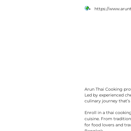
https://www.arun
Arun Thai Cooking prov
Led by experienced chef
culinary journey that’s 
Enroll in a thai cooki
cuisine. From tradition
for food lovers and tra