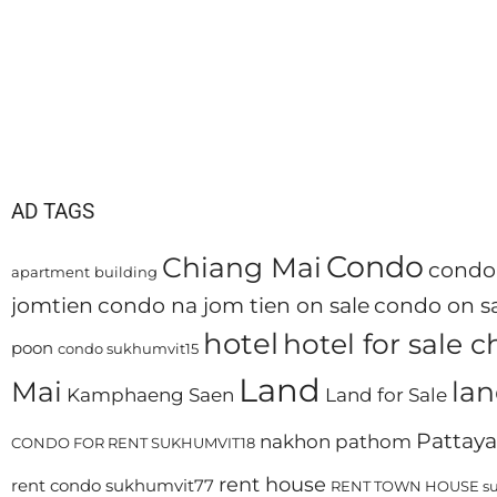
AD TAGS
Condo
Chiang Mai
condo 
apartment
building
jomtien
condo na jom tien on sale
condo on sa
hotel
hotel for sale 
poon
condo sukhumvit15
Land
Mai
lan
Kamphaeng Saen
Land for Sale
Pattaya
nakhon pathom
CONDO FOR RENT SUKHUMVIT18
rent house
rent condo sukhumvit77
RENT TOWN HOUSE su