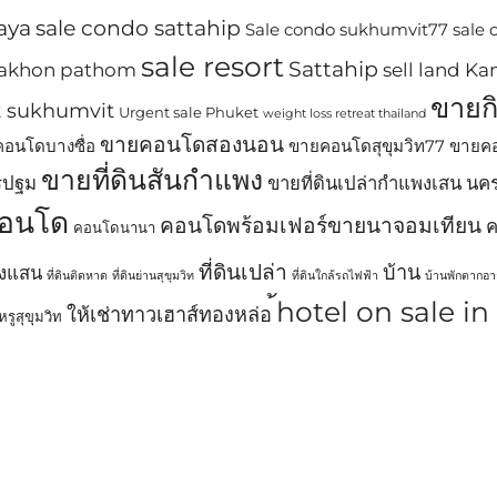
aya
sale condo sattahip
Sale condo sukhumvit77
sale
sale resort
Sattahip
 nakhon pathom
sell land 
ขายก
t sukhumvit
Urgent sale Phuket
weight loss retreat thailand
ขายคอนโดสองนอน
อนโดบางซื่อ
ขายคอนโดสุขุมวิท77
ขายคอ
ขายที่ดินสันกำแพง
รปฐม
ขายที่ดินเปล่ากำแพงเสน น
อนโด
คอนโดพร้อมเฟอร์ขายนาจอมเทียน
ค
คอนโดนานา
ที่ดินเปล่า
บ้าน
พงแสน
ที่ดินติดหาด
ที่ดินย่านสุขุมวิท
ที่ดินใกล้รถไฟฟ้า
บ้านพักตากอ
้hotel on sale i
ให้เช่าทาวเฮาส์ทองหล่อ
รูสุขุมวิท