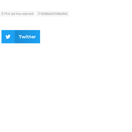
This ad has expired
9268ab01096e9e5
Twitter