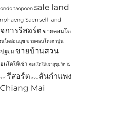
sale land
 condo taopoon
Kamphaeng Saen
sell land
ิจการรีสอร์ต
ขายคอนโด
นโดอ่อนนุช
ขายคอนโดเตาปูน
ขายบ้านสวน
ครปฐมม
อนโดให้เช่า
คอนโดให้เช่าสุขุมวิท 15
รีสอร์ต
สันกำแพง
ากาศ
สวน
n Chiang Mai