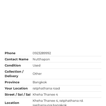
Phone
0923289992
Contact Name
Nutthapon
Condition
Used
Collection /
Other
Delivery
Province
Bangkok
Your Location
ratphathana road
Street / Soi / Sai
Kheha Thanee 4
Kheha Thanee 4, ratphathana rd.
Location
saphansung bangkok