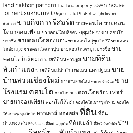
town house
land nakhon pathom
Thailand property
for rent sukhumvit
Urgent sale Phuket
weight loss retreat
ขายกิจการรีสอร์ต
ขายคอน
ขายคอนโด
thailand
โดนาจอมเทียน
ขายคอนโดบล็อค77สุขุมวิท77
ขายคอนโด
ขายคอนโดสองนอน
บางซื่อ
ขายคอนโดสุขุมวิท77
ขายคอน
ขาย
โดอ่อนนุช
ขายคอนโดเตาปูน
ขายคอนโดเตาปูน บางซื่อ
ขายที่ดิน
คอนโดใกล้ทะเล
ขายที่ดินนครปฐม
สันกำแพง
ขาย
ขายที่ดินเปล่ากำแพงเสน นครปฐมม
บ้านสวนเชียงใหม่
ขาย
ขายบ้านเชียงใหม่
ขายอพาร์ตเม้นท์
คอนโด
โรงแรม
คอนโดพร้อมเฟอร์
คอนโดนานา
ขายนาจอมเทียน
คอนโดให้เช่า
คอนโดให้เช่าสุขุมวิท 15
คอนโด
ที่ดิน
ทาวเฮาส์ ทองหล่อ
ที่ดิน
ให้เช่าหรูสุขุมวิท 18
ที่ดินเปล่า
บ้าน
กำแพงแสน
ที่ดินติดหาด
ที่ดินย่านสุขุมวิท
ที่ดินใกล้รถไฟฟ้า
รีสอร์ต
สันกำแพง
เช่า
ให้เช่า