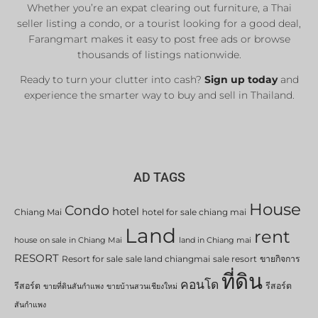
Whether you’re an expat clearing out furniture, a Thai
List Now
seller listing a condo, or a tourist looking for a good deal,
Farangmart makes it easy to post free ads or browse
thousands of listings nationwide.
Ready to turn your clutter into cash?
Sign up today
and
experience the smarter way to buy and sell in Thailand.
AD TAGS
House
Condo
hotel
Chiang Mai
hotel for sale chiang mai
Land
rent
house on sale in Chiang Mai
land in Chiang mai
RESORT
Resort for sale
sale land chiangmai
sale resort
ขายกิจการ
ที่ดิน
คอนโด
รีสอร์ต
รีสอร์ต
ขายที่ดินสันกำแพง
ขายบ้านสวนเชียงใหม่
สันกำแพง