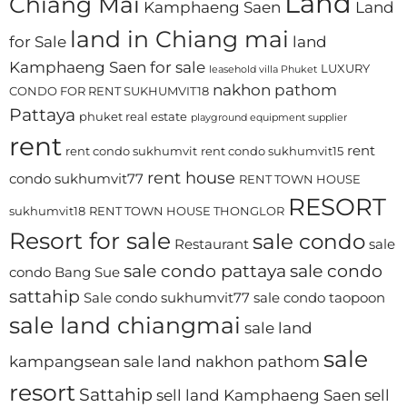
Land
Chiang Mai
Kamphaeng Saen
Land
land in Chiang mai
for Sale
land
Kamphaeng Saen for sale
LUXURY
leasehold villa Phuket
nakhon pathom
CONDO FOR RENT SUKHUMVIT18
Pattaya
phuket real estate
playground equipment supplier
rent
rent
rent condo sukhumvit
rent condo sukhumvit15
rent house
condo sukhumvit77
RENT TOWN HOUSE
RESORT
sukhumvit18
RENT TOWN HOUSE THONGLOR
Resort for sale
sale condo
Restaurant
sale
sale condo pattaya
sale condo
condo Bang Sue
sattahip
Sale condo sukhumvit77
sale condo taopoon
sale land chiangmai
sale land
sale
kampangsean
sale land nakhon pathom
resort
Sattahip
sell land Kamphaeng Saen
sell