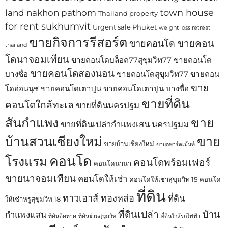
town house
land nakhon pathom
Thailand property
for rent sukhumvit
Urgent sale Phuket
weight loss retreat
ขายกิจการรีสอร์ต
ขายคอน
ขายคอนโด
thailand
โดนาจอมเทียน
ขายคอนโดบล็อค77สุขุมวิท77
ขายคอนโด
ขายคอนโดสองนอน
บางซื่อ
ขายคอนโดสุขุมวิท77
ขายคอน
ขาย
โดอ่อนนุช
ขายคอนโดเตาปูน
ขายคอนโดเตาปูน บางซื่อ
ขายที่ดิน
คอนโดใกล้ทะเล
ขายที่ดินนครปฐม
สันกำแพง
ขาย
ขายที่ดินเปล่ากำแพงเสน นครปฐมม
บ้านสวนเชียงใหม่
ขาย
ขายบ้านเชียงใหม่
ขายอพาร์ตเม้นท์
คอนโด
โรงแรม
คอนโดพร้อมเฟอร์
คอนโดนานา
ขายนาจอมเทียน
คอนโดให้เช่า
คอนโดให้เช่าสุขุมวิท 15
คอนโด
ที่ดิน
ทาวเฮาส์ ทองหล่อ
ที่ดิน
ให้เช่าหรูสุขุมวิท 18
ที่ดินเปล่า
บ้าน
กำแพงแสน
ที่ดินติดหาด
ที่ดินย่านสุขุมวิท
ที่ดินใกล้รถไฟฟ้า