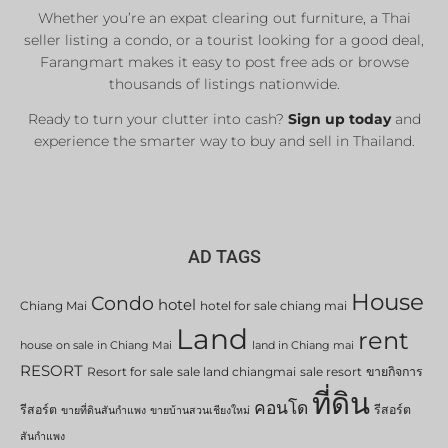
Whether you’re an expat clearing out furniture, a Thai
List Now
seller listing a condo, or a tourist looking for a good deal,
Farangmart makes it easy to post free ads or browse
thousands of listings nationwide.
Ready to turn your clutter into cash?
Sign up today
and
experience the smarter way to buy and sell in Thailand.
AD TAGS
House
Condo
hotel
Chiang Mai
hotel for sale chiang mai
Land
rent
house on sale in Chiang Mai
land in Chiang mai
RESORT
Resort for sale
sale land chiangmai
sale resort
ขายกิจการ
ที่ดิน
คอนโด
รีสอร์ต
รีสอร์ต
ขายที่ดินสันกำแพง
ขายบ้านสวนเชียงใหม่
สันกำแพง