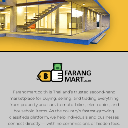
List Your
Properties
Farangmart.co.th is Thailand’s trusted second-hand
marketplace for buying, selling, and trading everything
Private Sellers
from property and cars to motorbikes, electronics, and
Real Estate Agents
household items. As the country’s fastest-growing
classifieds platform, we help individuals and businesses
Sale & Rent
connect directly — with no commissions or hidden fees.