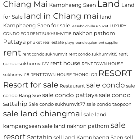
Land
Chiang Mai
Kamphaeng Saen
Land
land in Chiang mai
for Sale
land
Kamphaeng Saen for sale
LUXURY
leasehold villa Phuket
nakhon pathom
CONDO FOR RENT SUKHUMVIT18
Pattaya
phuket real estate
playground equipment supplier
rent
rent
rent condo sukhumvit
rent condo sukhumvit15
rent house
condo sukhumvit77
RENT TOWN HOUSE
RESORT
sukhumvit18
RENT TOWN HOUSE THONGLOR
Resort for sale
sale condo
Restaurant
sale
sale condo pattaya
sale condo
condo Bang Sue
sattahip
Sale condo sukhumvit77
sale condo taopoon
sale land chiangmai
sale land
sale
kampangsean
sale land nakhon pathom
resort
Sattahip
sell land Kamphaeng Saen
sell