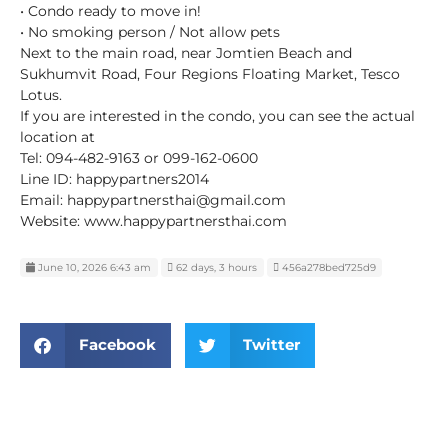
• Condo ready to move in!
• No smoking person / Not allow pets
Next to the main road, near Jomtien Beach and
Sukhumvit Road, Four Regions Floating Market, Tesco
Lotus.
If you are interested in the condo, you can see the actual
location at
Tel: 094-482-9163 or 099-162-0600
Line ID: happypartners2014
Email: happypartnersthai@gmail.com
Website: www.happypartnersthai.com
June 10, 2026 6:43 am
62 days, 3 hours
456a278bed725d9
Facebook
Twitter