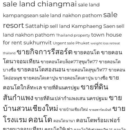
sale land chiangmai
sale land
sale
kampangsean
sale land nakhon pathom
resort
Sattahip
sell land Kamphaeng Saen
sell
town house
land nakhon pathom
Thailand property
for rent sukhumvit
Urgent sale Phuket
weight loss retreat
ขายกิจการรีสอร์ต
ขายคอน
ขายคอนโด
thailand
โดนาจอมเทียน
ขายคอนโดบล็อค77สุขุมวิท77
ขายคอนโด
ขายคอนโดสองนอน
บางซื่อ
ขายคอนโดสุขุมวิท77
ขายคอน
ขาย
โดอ่อนนุช
ขายคอนโดเตาปูน
ขายคอนโดเตาปูน บางซื่อ
ขายที่ดิน
คอนโดใกล้ทะเล
ขายที่ดินนครปฐม
สันกำแพง
ขาย
ขายที่ดินเปล่ากำแพงเสน นครปฐมม
บ้านสวนเชียงใหม่
ขาย
ขายบ้านเชียงใหม่
ขายอพาร์ตเม้นท์
คอนโด
โรงแรม
คอนโดพร้อมเฟอร์
คอนโดนานา
ขายนาจอมเทียน
คอนโดให้เช่า
คอนโดให้เช่าสุขุมวิท 15
คอนโด