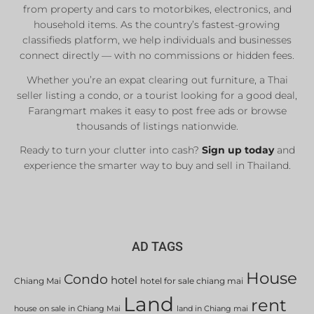
Private Sellers
from property and cars to motorbikes, electronics, and
Real Estate Agents
household items. As the country’s fastest-growing
Sale & Rent
classifieds platform, we help individuals and businesses
connect directly — with no commissions or hidden fees.
Whether you’re an expat clearing out furniture, a Thai
List Now
seller listing a condo, or a tourist looking for a good deal,
Farangmart makes it easy to post free ads or browse
thousands of listings nationwide.
Ready to turn your clutter into cash?
Sign up today
and
experience the smarter way to buy and sell in Thailand.
AD TAGS
House
Condo
hotel
Chiang Mai
hotel for sale chiang mai
Land
rent
house on sale in Chiang Mai
land in Chiang mai