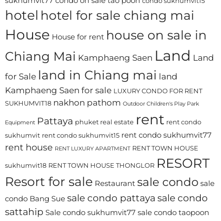
sukhumvit77
condo on sale tao poon
condo sukhumvit15
hotel
hotel for sale chiang mai
House
house on sale in
House for rent
Land
Chiang Mai
Kamphaeng Saen
Land
land in Chiang mai
for Sale
land
Kamphaeng Saen for sale
LUXURY CONDO FOR RENT
nakhon pathom
SUKHUMVIT18
Outdoor Children's Play Park
rent
Pattaya
phuket real estate
rent condo
Equipment
rent condo sukhumvit77
sukhumvit
rent condo sukhumvit15
rent house
RENT TOWN HOUSE
RENT LUXURY APARTMENT
RESORT
sukhumvit18
RENT TOWN HOUSE THONGLOR
Resort for sale
sale condo
Restaurant
sale
sale condo pattaya
sale condo
condo Bang Sue
sattahip
Sale condo sukhumvit77
sale condo taopoon