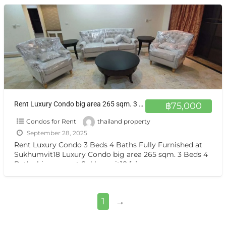
Rent Luxury Condo big area 265 sqm. 3 Beds 4 Baths big room at Sukhumvit18
฿75,000
Condos for Rent
thailand property
September 28, 2025
Rent Luxury Condo 3 Beds 4 Baths Fully Furnished at
Sukhumvit18 Luxury Condo big area 265 sqm. 3 Beds 4
Baths big room at Sukhumvit18
[…]
1
→