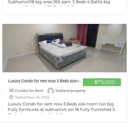
Sukhumvit18 big area 265 sqm. 3 Beds 4 Baths big
room at Sukhumvit18 Beds 4
[…]
Luxury Condo for rent now 3 Beds size room too big Fully furnitures at sukhumvit soi 18
฿75,000
Condos for Rent
thailand property
September 29, 2025
Luxury Condo for rent now 3 Beds size room too big
Fully furnitures at sukhumvit soi 18 Fully Furnished 3
Beds size room too big
[…]