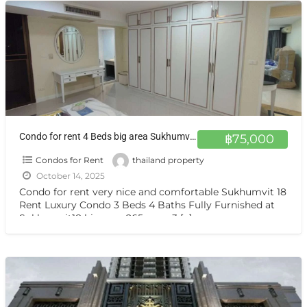
Condo for rent 4 Beds big area Sukhumvit 18 ให้เช่าคอนโดหรู ห้องใหญ่ 3 นอน
฿75,000
Condos for Rent
thailand property
October 14, 2025
Condo for rent very nice and comfortable Sukhumvit 18
Rent Luxury Condo 3 Beds 4 Baths Fully Furnished at
Sukhumvit18 big area 265 sqm. 3
[…]