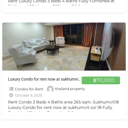
Rent Luxury Condo 3 Beds 4 Baths Fully Furnished at
Sukhumvit18 big area 265 sqm. 3
[…]
Luxury Condo for rent now at sukhumvit soi 18 Fully Furnished
฿70,000
Condos for Rent
thailand property
October 9, 2025
Rent Condo 3 Beds 4 Baths area 265 sqm. Sukhumvit18
Luxury Condo for rent now at sukhumvit soi 18 Fully
Furnished Fairview Tower is a
[…]