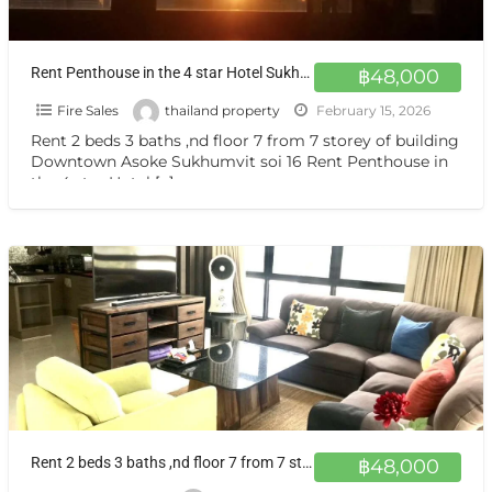
Rent Penthouse in the 4 star Hotel Sukhumvit 16 BTS Asok at least 12 month
฿48,000
Fire Sales
thailand property
February 15, 2026
Rent 2 beds 3 baths ,nd floor 7 from 7 storey of building
Downtown Asoke Sukhumvit soi 16 Rent Penthouse in
the 4 star Hotel
[…]
Rent 2 beds 3 baths ,nd floor 7 from 7 storey of building Downtown Asoke Sukhumvit soi 16
฿48,000