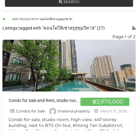
SEARCH
ADS TAGGED WITH "คอนโดให้เช่าหรูสุขุมวิท 18"
Listings tagged with "คอนโดให้เช่าหรูสุขุมวิท 18" (27)
Page 1 of 2
Condo for sale and Rent, studio room, high view on sale closed BTS On Nut
฿3,970,000
Condos for Sale
thailand property
March 17, 2026
Condo for sale, studio room, high view, 447-storey
building, next to BTS On Nut, Khlong Tan Subdistrict,
Khlong Toei District, Bangkok, 1 bed Blocs77 On
[…]