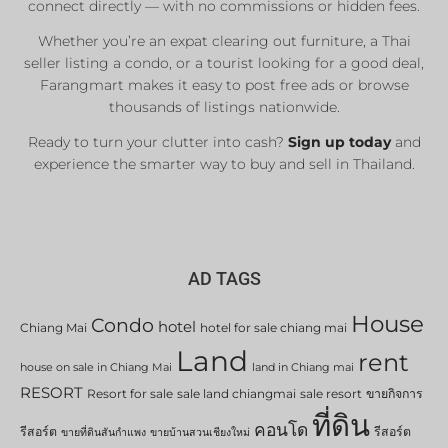
connect directly — with no commissions or hidden fees.
Whether you’re an expat clearing out furniture, a Thai
seller listing a condo, or a tourist looking for a good deal,
Farangmart makes it easy to post free ads or browse
thousands of listings nationwide.
Ready to turn your clutter into cash?
Sign up today
and
experience the smarter way to buy and sell in Thailand.
AD TAGS
House
Condo
hotel
Chiang Mai
hotel for sale chiang mai
Land
rent
house on sale in Chiang Mai
land in Chiang mai
RESORT
Resort for sale
sale land chiangmai
sale resort
ขายกิจการ
ที่ดิน
คอนโด
รีสอร์ต
รีสอร์ต
ขายที่ดินสันกำแพง
ขายบ้านสวนเชียงใหม่