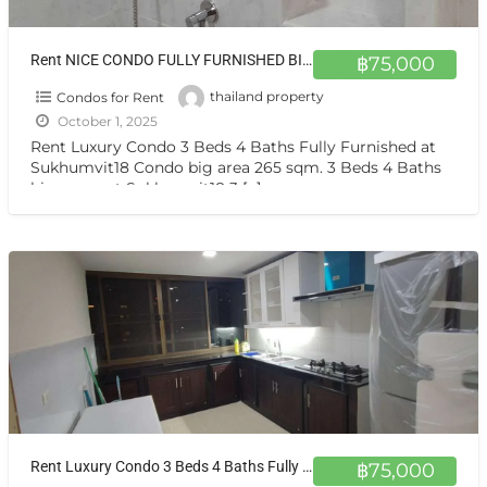
Rent NICE CONDO FULLY FURNISHED BIG AREA 265 SQ.M. SUKHUMVIT 18
฿75,000
Condos for Rent
thailand property
October 1, 2025
Rent Luxury Condo 3 Beds 4 Baths Fully Furnished at
Sukhumvit18 Condo big area 265 sqm. 3 Beds 4 Baths
big room at Sukhumvit18 3
[…]
Rent Luxury Condo 3 Beds 4 Baths Fully Furnished at Sukhumvit18
฿75,000