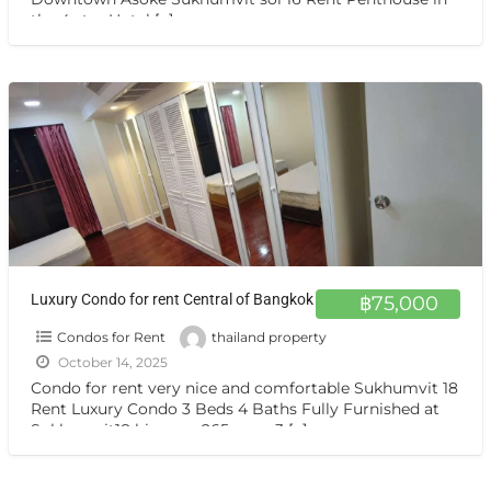
the 4 star Hotel
[…]
Luxury Condo for rent Central of Bangkok
฿75,000
Condos for Rent
thailand property
October 14, 2025
Condo for rent very nice and comfortable Sukhumvit 18
Rent Luxury Condo 3 Beds 4 Baths Fully Furnished at
Sukhumvit18 big area 265 sqm. 3
[…]